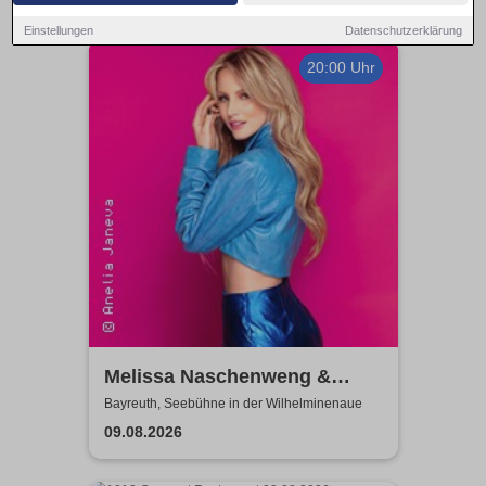
Einstellungen
Datenschutzerklärung
20:00 Uhr
Melissa Naschenweng &
Band - LIVE
Bayreuth, Seebühne in der Wilhelminenaue
09.08.2026