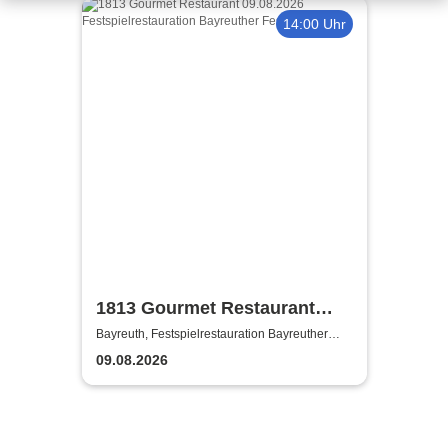
14:00 Uhr
1813 Gourmet Restaurant
2026
Bayreuth, Festspielrestauration Bayreuther
Festspiele
09.08.2026