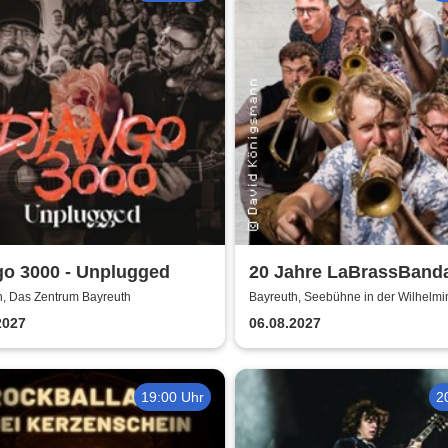
go 3000 - Unplugged
20 Jahre LaBrassBand
h, Das Zentrum Bayreuth
Bayreuth, Seebühne in der Wilhelm
2027
06.08.2027
19:00 Uhr
2