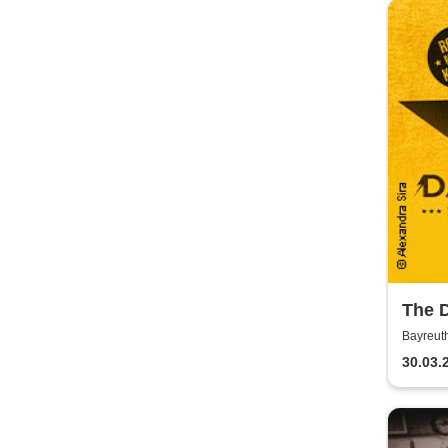
The 
- Roc
Bayreu
30.03.