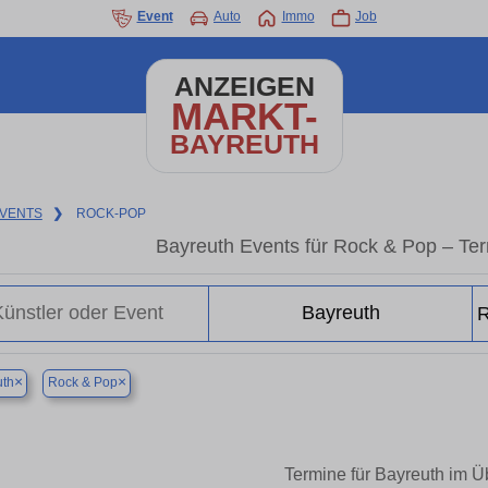
Event
Auto
Immo
Job
ANZEIGEN
MARKT-
BAYREUTH
VENTS
❯
ROCK-POP
Bayreuth Events für Rock & Pop – Te
×
×
uth
Rock & Pop
Termine für Bayreuth im Ü