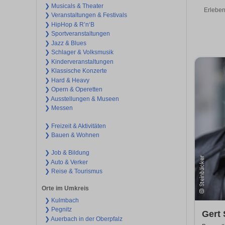
❯ Musicals & Theater
Erleben
❯ Veranstaltungen & Festivals
❯ HipHop & R’n‘B
❯ Sportveranstaltungen
❯ Jazz & Blues
❯ Schlager & Volksmusik
❯ Kinderveranstaltungen
❯ Klassische Konzerte
❯ Hard & Heavy
❯ Opern & Operetten
❯ Ausstellungen & Museen
❯ Messen
❯ Freizeit & Aktivitäten
❯ Bauen & Wohnen
❯ Job & Bildung
❯ Auto & Verker
❯ Reise & Tourismus
Orte im Umkreis
❯ Kulmbach
❯ Pegnitz
Gert 
❯ Auerbach in der Oberpfalz