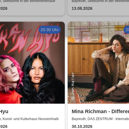
wunderbaren Jahren
h, Seebühne in der Wilhelminenaue
Bayreuth, Seebühne in der Wilhelm
2026
13.08.2026
20:30 Uhr
2
 Hyu
Mina Richman - Differe
Flavours Of Being Hap
h, Kunst- und Kulturhaus Neuneinhalb
Bayreuth, DAS ZENTRUM - Internati
Jugendkulturzentrum Bayreuth
Tour
2026
30.10.2026