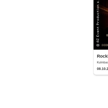
Rockb
Kerz
Kulmbac
08.10.