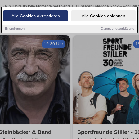
 Sie in Bayreuth tolle Momente bei Events aus unserer Kategorie Rock & Pop! Wir z
den Online-Kartenverkauf unserer
Alle Cookies akzeptieren
Alle Cookies ablehnen
Einstellungen
Datenschutzerklärung
19:30 Uhr
1
Steinbäcker & Band
Sportfreunde Stiller - 3