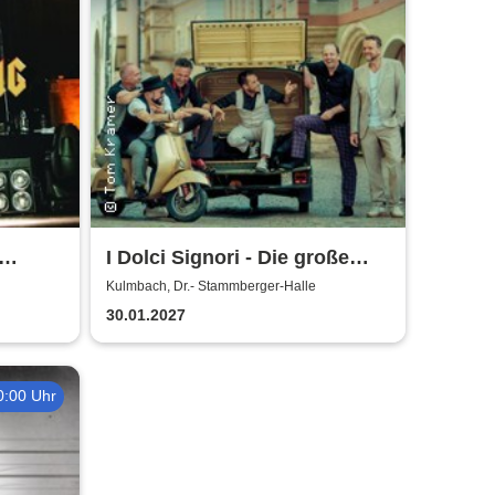
I Dolci Signori - Die große
Nacht der italienischen
Kulmbach, Dr.- Stammberger-Halle
Welthits
30.01.2027
0:00 Uhr