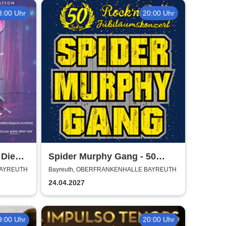
8:00 Uhr
20:00 Uhr
 Die
Spider Murphy Gang - 50
Jahre Jubiläumskonzerte
BAYREUTH
Bayreuth, OBERFRANKENHALLE BAYREUTH
24.04.2027
9:00 Uhr
20:00 Uhr