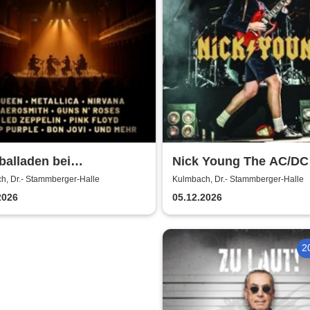
alladen bei
Nick Young The AC/DC
enschein
Master-Band
h, Dr.- Stammberger-Halle
Kulmbach, Dr.- Stammberger-Halle
2026
05.12.2026
2