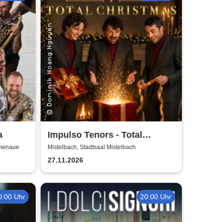
a
Impulso Tenors - Total
Christmas
inenaue
Mistelbach, Stadtsaal Mistelbach
27.11.2026
0:00 Uhr
20:00 Uhr