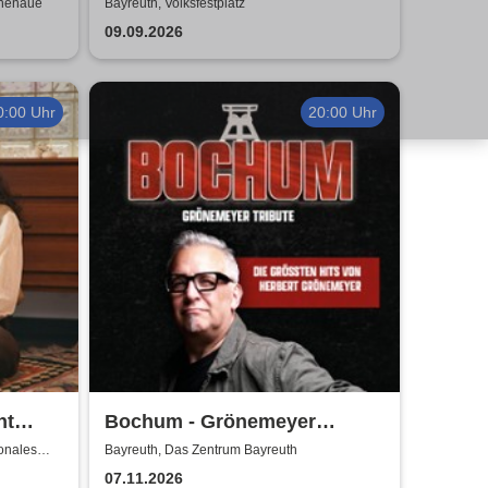
Wir müssen gehen - Tour
inenaue
Bayreuth, Volksfestplatz
2026
09.09.2026
0:00 Uhr
20:00 Uhr
nt
Bochum - Grönemeyer
py
Tribute
onales
Bayreuth, Das Zentrum Bayreuth
07.11.2026