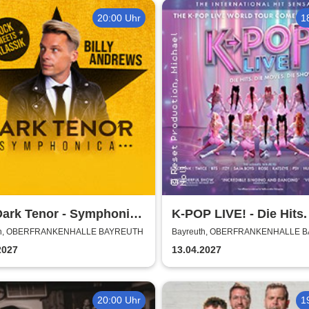
20:00 Uhr
1
Dark Tenor - Symphonica
K-POP LIVE! - Die Hits.
k meets Klassik 2027
Moves. Die Show.
th, OBERFRANKENHALLE BAYREUTH
Bayreuth, OBERFRANKENHALLE 
2027
13.04.2027
20:00 Uhr
1