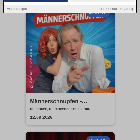
Einstellungen
Datenschutzerklärung
19:00 Uhr
Männerschnupfen -
Buchenau Comedy Tour
Kulmbach, Kulmbacher Kommunbräu
12.09.2026