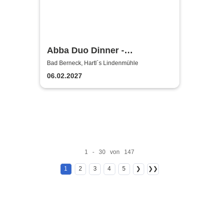
Abba Duo Dinner -
Mädelsabend: Das perfekte
Bad Berneck, Hartl´s Lindenmühle
Abba Duo Dinner
06.02.2027
1 - 30 von 147
1
2
3
4
5
❯
❯❯