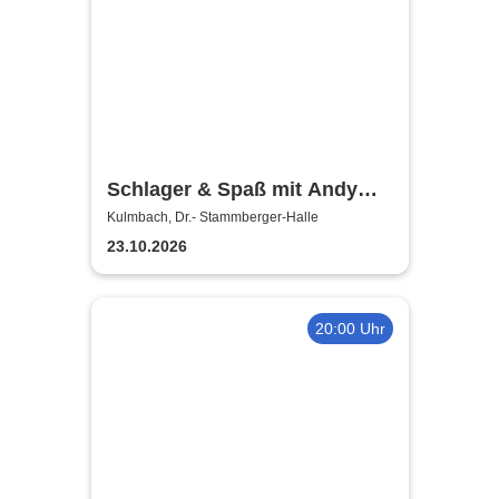
Schlager & Spaß mit Andy
Borg und Gästen
Kulmbach, Dr.- Stammberger-Halle
23.10.2026
20:00 Uhr