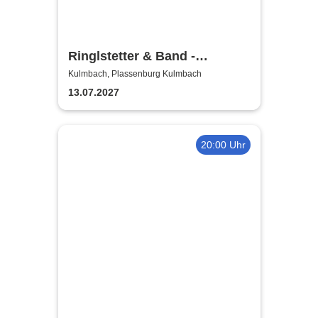
Ringlstetter & Band -
Bellavista Tour 2027
Kulmbach, Plassenburg Kulmbach
13.07.2027
20:00 Uhr