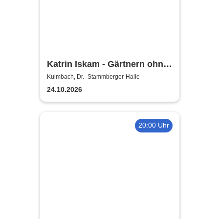
Katrin Iskam - Gärtnern ohne
viel Geschiss
Kulmbach, Dr.- Stammberger-Halle
24.10.2026
20:00 Uhr