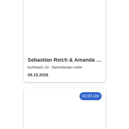
Sebastian Reich & Amanda -
Purer Zufall
Kulmbach, Dr.- Stammberger-Halle
09.10.2026
16:00 Uhr