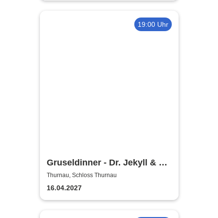
19:00 Uhr
Gruseldinner - Dr. Jekyll & Mr.
Hyde
Thurnau, Schloss Thurnau
16.04.2027