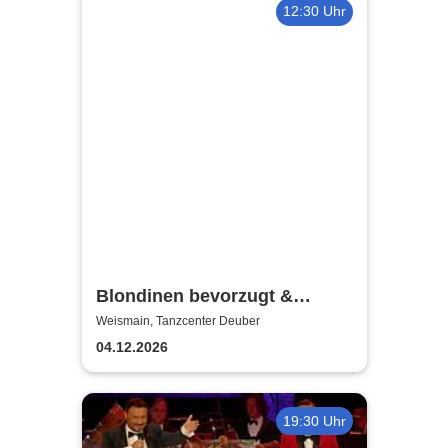
12:30 Uhr
Blondinen bevorzugt &
Ronny Söllner | Weihnachten
Weismain, Tanzcenter Deuber
damals und heute
04.12.2026
19:30 Uhr