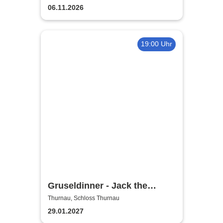
06.11.2026
19:00 Uhr
Gruseldinner - Jack the
Ripper
Thurnau, Schloss Thurnau
29.01.2027