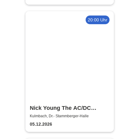
20:00 Uhr
Nick Young The AC/DC
Master-Band
Kulmbach, Dr.- Stammberger-Halle
05.12.2026