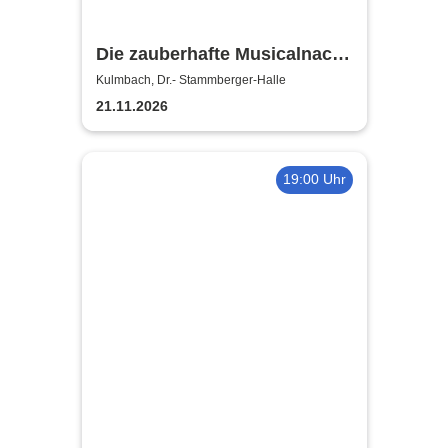
Die zauberhafte Musicalnacht
- Neue Tettauer
Kulmbach, Dr.- Stammberger-Halle
Theatergruppe
21.11.2026
19:00 Uhr