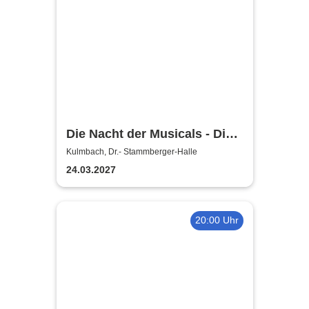
Die Nacht der Musicals - Die
erfolgreichste Musicalgala
Kulmbach, Dr.- Stammberger-Halle
aller Zeiten
24.03.2027
20:00 Uhr