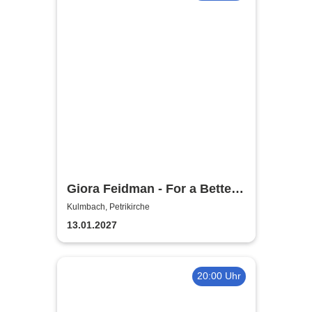
Giora Feidman - For a Better
World
Kulmbach, Petrikirche
13.01.2027
20:00 Uhr