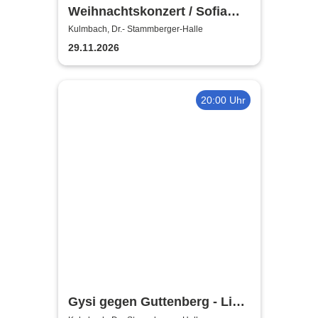
Weihnachtskonzert / Sofia
Symphonics / Ljubka Biagioni
Kulmbach, Dr.- Stammberger-Halle
zu Guttenberg
29.11.2026
20:00 Uhr
Gysi gegen Guttenberg - Live