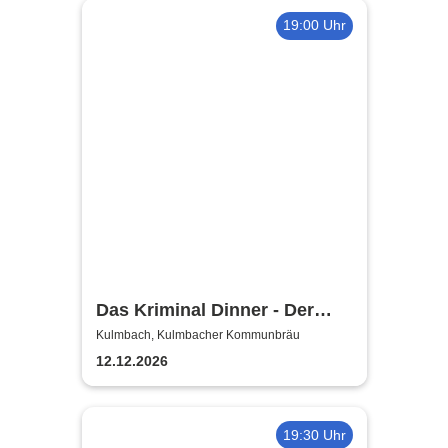
19:00 Uhr
Das Kriminal Dinner - Der
letzte Joint der Marie Juana
Kulmbach, Kulmbacher Kommunbräu
12.12.2026
19:30 Uhr