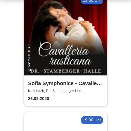
19:00 Uhr
Sofia Symphonics - Cavalleria
Rusticana | Ljubka Biagioni
Kulmbach, Dr.- Stammberger-Halle
zu Guttenberg
26.09.2026
19:00 Uhr