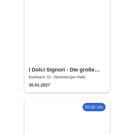
I Dolci Signori - Die große
Nacht der italienischen
Kulmbach, Dr.- Stammberger-Halle
Welthits
30.01.2027
20:00 Uhr