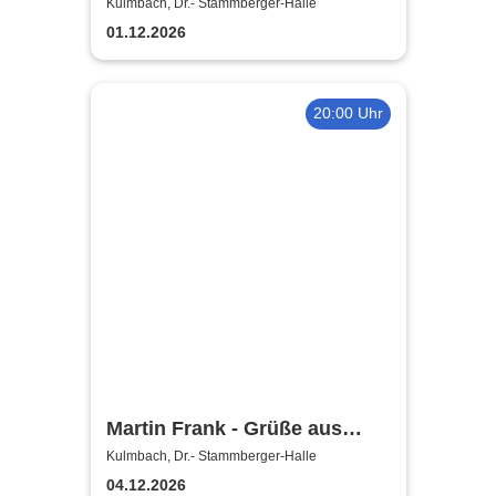
2026
Kulmbach, Dr.- Stammberger-Halle
01.12.2026
20:00 Uhr
Martin Frank - Grüße aus
Allegro Süd
Kulmbach, Dr.- Stammberger-Halle
04.12.2026