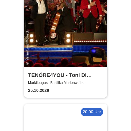
TENÖRE4YOU - Toni Di
Napoli & Pietro Pato
Marktleugast, Basilika Marienweiher
25.10.2026
20:00 Uhr