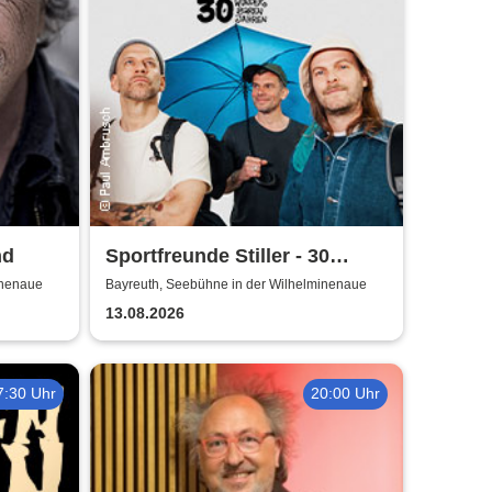
nd
Sportfreunde Stiller - 30
wunderbaren Jahren
inenaue
Bayreuth, Seebühne in der Wilhelminenaue
13.08.2026
7:30 Uhr
20:00 Uhr