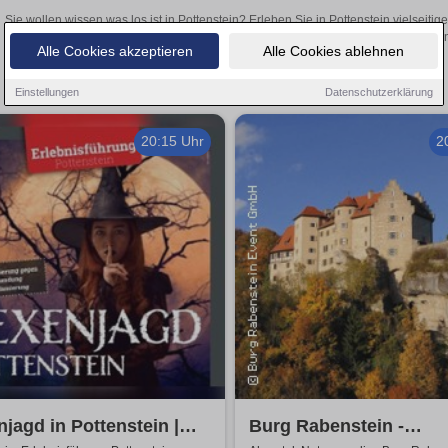
Sie wollen wissen was los ist in Pottenstein? Erleben Sie in Pottenstein vielseit
Theateraufführungen oder aufregende Veranstaltungen in Pottenstein –
Alle Cookies akzeptieren
Alle Cookies ablehnen
Einstellungen
Datenschutzerklärung
20:15 Uhr
2
jagd in Pottenstein |
Burg Rabenstein -