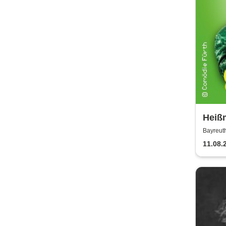
Heiß
Lustb
Bayreut
11.08.