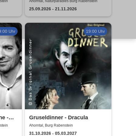
- Kripo TV
stein
Ahorntal, Naturparadies Burg Rabenstein
25.09.2026 - 21.11.2026
9:00 Uhr
19:00 Uhr
e -
Gruseldinner - Dracula
stein
Ahorntal, Burg Rabenstein
31.10.2026 - 05.03.2027