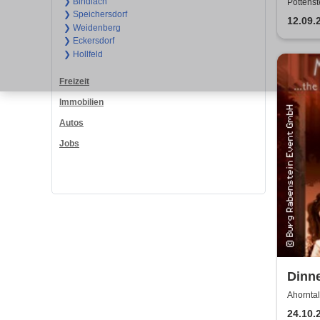
Die I
❯ Bindlach
Pottenst
❯ Speichersdorf
Verl
12.09.
❯ Weidenberg
❯ Eckersdorf
❯ Hollfeld
Freizeit
Immobilien
Autos
Jobs
Dinn
Dinne
Ahorntal
24.10.