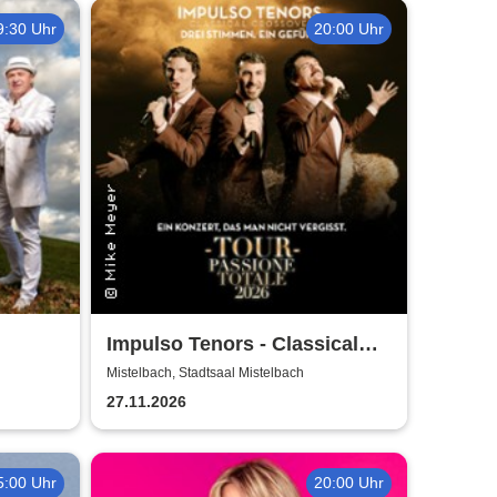
9:30 Uhr
20:00 Uhr
Impulso Tenors - Classical
Crossover
Mistelbach, Stadtsaal Mistelbach
27.11.2026
5:00 Uhr
20:00 Uhr