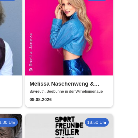
Melissa Naschenweng &
Band - LIVE
Bayreuth, Seebühne in der Wilhelminenaue
09.08.2026
9:30 Uhr
18:50 Uhr