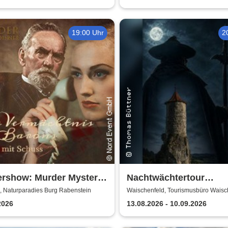
19:00 Uhr
2
ershow: Murder Mystery
Nachtwächtertour
er
Waischenfeld
, Naturparadies Burg Rabenstein
Waischenfeld, Tourismusbüro Waisc
2026
13.08.2026 - 10.09.2026