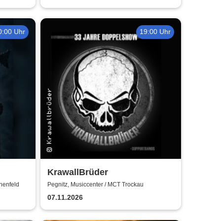
0:00 Uhr
19:00 Uhr
KrawallBrüder
henfeld
Pegnitz, Musiccenter / MCT Trockau
07.11.2026