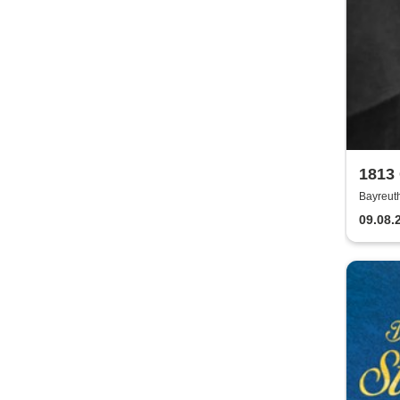
1813
2026
Bayreuth
Festspie
09.08.