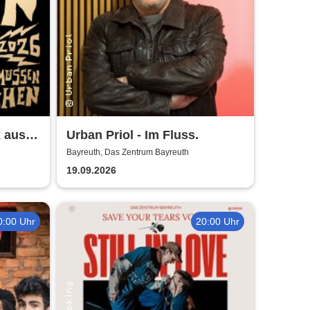
 aus!
Urban Priol - Im Fluss.
ur
Bayreuth, Das Zentrum Bayreuth
19.09.2026
0:00 Uhr
20:00 Uhr