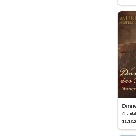
Dinn
Dinn
Ahorntal
11.12.