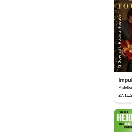
Impul
Chri
Mistelba
27.11.