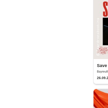
Save 
in Lo
Bayreut
Jugendk
Neckl
26.09.