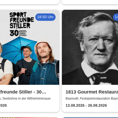
18:50 Uhr
1
freunde Stiller - 30
1813 Gourmet Restaur
erbaren Jahren
2026
h, Seebühne in der Wilhelminenaue
Bayreuth, Festspielrestauration Bayr
Festspiele
2026
13.08.2026 - 26.08.2026