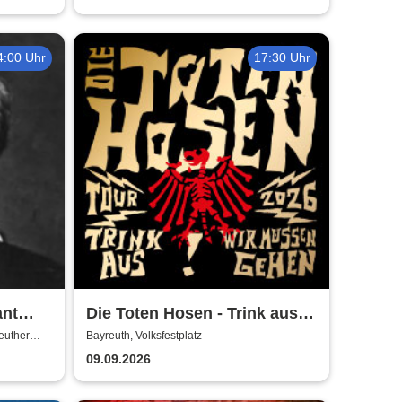
4:00 Uhr
17:30 Uhr
ant
Die Toten Hosen - Trink aus!
Wir müssen gehen - Tour
euther
Bayreuth, Volksfestplatz
2026
09.09.2026