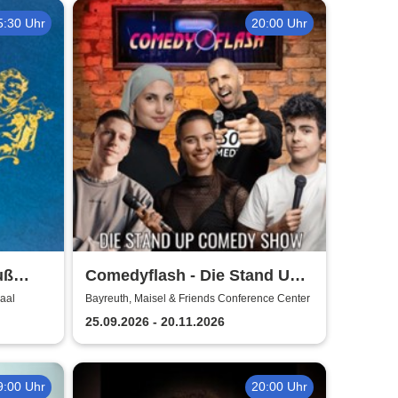
5:30 Uhr
20:00 Uhr
uß
Comedyflash - Die Stand Up
en &
Comedy Show
Saal
Bayreuth, Maisel & Friends Conference Center
lie
25.09.2026 - 20.11.2026
9:00 Uhr
20:00 Uhr