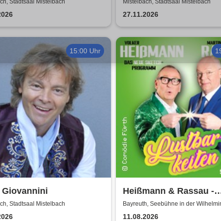
Crossover
ch, Stadtsaal Mistelbach
Mistelbach, Stadtsaal Mistelbach
2026
27.11.2026
15:00 Uhr
1
 Giovannini
Heißmann & Rassau -
Lustbarkeiten
ch, Stadtsaal Mistelbach
Bayreuth, Seebühne in der Wilhelm
2026
11.08.2026