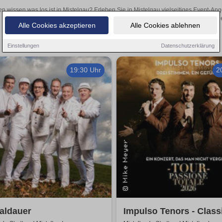
en wissen was los ist in Mistelgau? Erleben Sie in Mistelgau vielseitiges Event-A
oder aufregende Veranstaltungen in Mistelgau – hier finde
Alle Cookies akzeptieren
Alle Cookies ablehnen
Einstellungen
Datenschutzerklärung
19:30 Uhr
2
aldauer
Impulso Tenors - Class