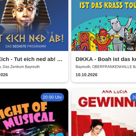
ich - Tut eich ned ab! -
DIKKA - Boah ist das k
n Eichner | Musik-
Tour 2026
h, Das Zentrum Bayreuth
Bayreuth, OBERFRANKENHALLE 
rett, Komik und mehr
2026
10.10.2026
20:00 Uhr
2