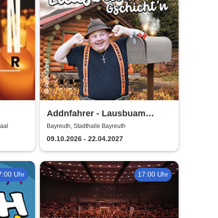
Addnfahrer - Lausbuam
Gschicht'n
Saal
Bayreuth, Stadthalle Bayreuth
09.10.2026 - 22.04.2027
7:00 Uhr
17:00 Uhr