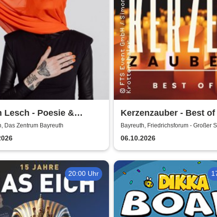
 Lesch - Poesie &
Kerzenzauber - Best of
rstand Tour
h, Das Zentrum Bayreuth
Bayreuth, Friedrichsforum - Großer 
2026
06.10.2026
20:00 Uhr
1