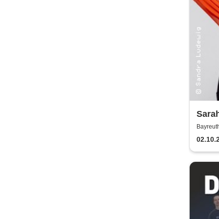
Sarah
Wide
Bayreut
02.10.