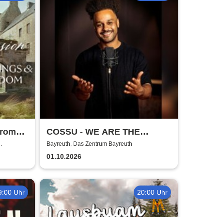
from
COSSU - WE ARE THE
he Last
GERMANS - Stand-Up
Bayreuth, Das Zentrum Bayreuth
Comedy
01.10.2026
9:00 Uhr
20:00 Uhr