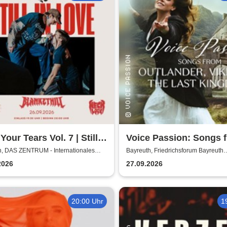
Your Tears Vol. 7 | Still
Voice Passion: Songs 
ve, Blanket Hill,
Outlander, Vikings & T
h, DAS ZENTRUM - Internationales
Bayreuth, Friedrichsforum Bayreuth
ulturzentrum Bayreuth
(Balkonsaal)
ock, Glass Out
Kingdom
2026
27.09.2026
20:00 Uhr
1