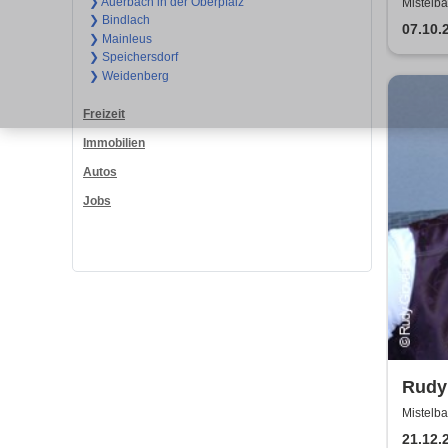
❯ Auerbach in der Oberpfalz
Mistelba
❯ Bindlach
07.10.
❯ Mainleus
❯ Speichersdorf
❯ Weidenberg
Freizeit
Immobilien
Autos
Jobs
Rudy
Mistelba
21.12.