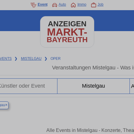
Event
Auto
Immo
Job
ANZEIGEN
MARKT-
BAYREUTH
VENTS
❯
MISTELGAU
❯
OPER
Veranstaltungen Mistelgau - Was is
×
gau
Alle Events in Mistelgau - Konzerte, The