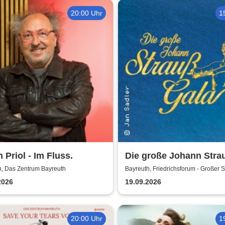
20:00 Uhr
1
 Priol - Im Fluss.
Die große Johann Stra
Gala - unsterbliche Ari
h, Das Zentrum Bayreuth
Bayreuth, Friedrichsforum - Großer 
Duette der Strauß Fami
2026
19.09.2026
20:00 Uhr
1