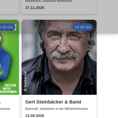
Christmas
Mistelbach, Stadtsaal Mistelbach
27.11.2026
9:30 Uhr
19:30 Uhr
Gert Steinbäcker & Band
inenaue
Bayreuth, Seebühne in der Wilhelminenaue
12.08.2026