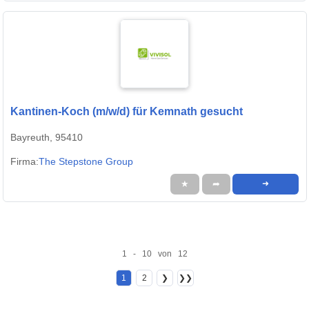
Kantinen-Koch (m/w/d) für Kemnath gesucht
Bayreuth, 95410
Firma:
The Stepstone Group
★
➦
➜
1 - 10 von 12
1
2
❯
❯❯