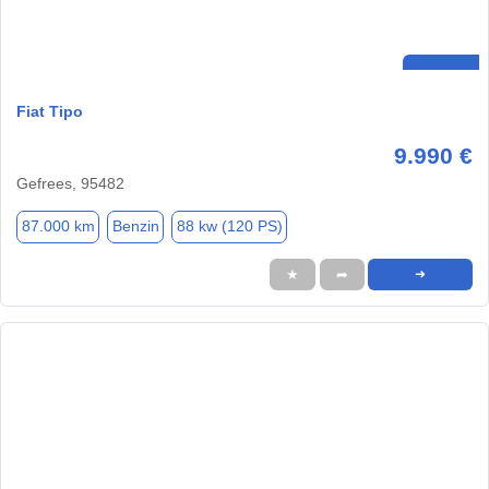
Fiat Tipo
9.990 €
Gefrees, 95482
87.000 km
Benzin
88 kw (120 PS)
★
➦
➜