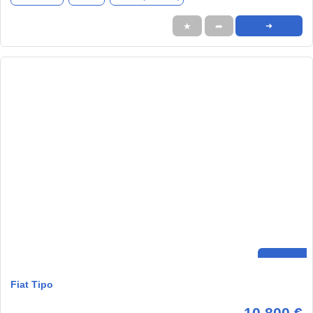
★
➦
➜
Fiat Tipo
10.800 €