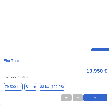
Fiat Tipo
10.950 €
Gefrees, 95482
79.500 km
Benzin
88 kw (120 PS)
★
➦
➜