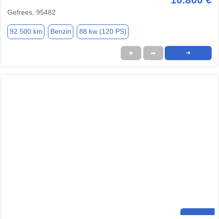
Gefrees, 95482
92.500 km
Benzin
88 kw (120 PS)
★
➦
➜