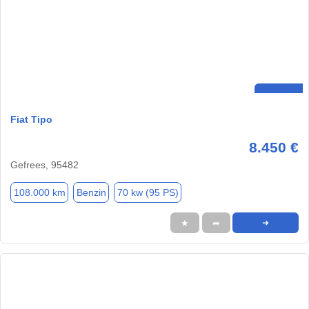
Fiat Tipo
8.450 €
Gefrees, 95482
108.000 km
Benzin
70 kw (95 PS)
★
➦
➜