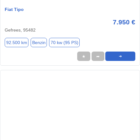
Fiat Tipo
7.950 €
Gefrees, 95482
92.500 km
Benzin
70 kw (95 PS)
★
➦
➜