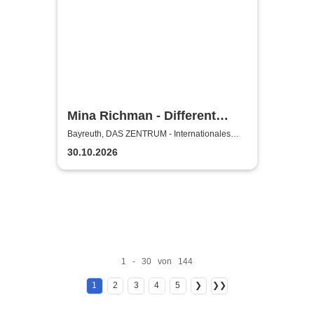
Mina Richman - Different
Flavours Of Being Happy
Bayreuth, DAS ZENTRUM - Internationales
Jugendkulturzentrum Bayreuth
Tour
30.10.2026
1 - 30 von 144
1
2
3
4
5
❯
❯❯