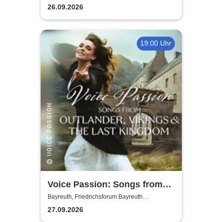
Jugendkulturzentrum Bayreuth
Necklock, Glass Out
26.09.2026
19:00 Uhr
Voice Passion: Songs from
Outlander, Vikings & The Last
Bayreuth, Friedrichsforum Bayreuth
(Balkonsaal)
Kingdom
27.09.2026