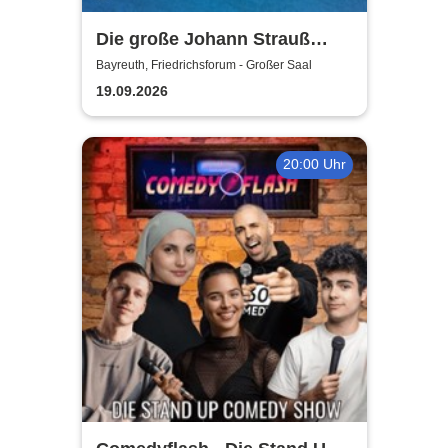
Die große Johann Strauß
Gala - unsterbliche Arien &
Bayreuth, Friedrichsforum - Großer Saal
Duette der Strauß Familie
19.09.2026
20:00 Uhr