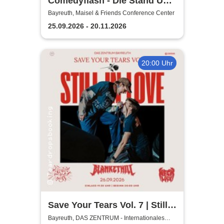
Comedyflash - Die Stand Up
Comedy Show
Bayreuth, Maisel & Friends Conference Center
25.09.2026 - 20.11.2026
20:00 Uhr
Save Your Tears Vol. 7 | Still
in Love, Blanket Hill,
Bayreuth, DAS ZENTRUM - Internationales