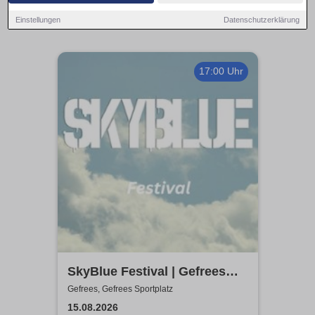
Einstellungen
Datenschutzerklärung
17:00 Uhr
SkyBlue Festival | Gefrees
Sportplatz
Gefrees, Gefrees Sportplatz
15.08.2026