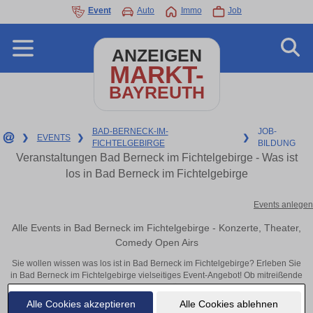
Event
Auto
Immo
Job
ANZEIGEN
MARKT-
BAYREUTH
BAD-BERNECK-IM-
JOB-
❯
EVENTS
❯
❯
FICHTELGEBIRGE
BILDUNG
Veranstaltungen Bad Berneck im Fichtelgebirge - Was ist
los in Bad Berneck im Fichtelgebirge
Events anlegen
Alle Events in Bad Berneck im Fichtelgebirge - Konzerte, Theater,
Comedy Open Airs
Sie wollen wissen was los ist in Bad Berneck im Fichtelgebirge? Erleben Sie
in Bad Berneck im Fichtelgebirge vielseitiges Event-Angebot! Ob mitreißende
Konzerte, inspirierende Theateraufführungen oder aufregende
Veranstaltungen in Bad Berneck im Fichtelgebirge – hier finden alles im
Alle Cookies akzeptieren
Alle Cookies ablehnen
Überblick und Tickets.