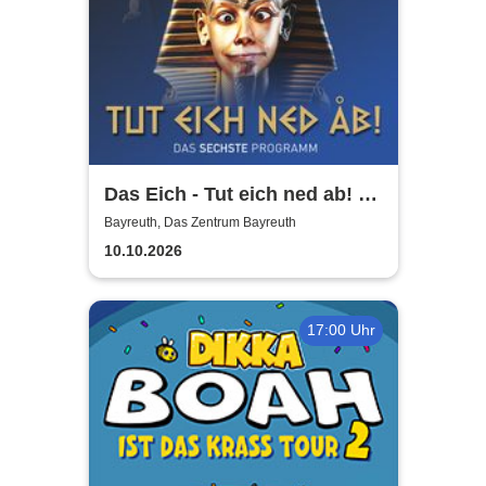
Das Eich - Tut eich ned ab! -
Stefan Eichner | Musik-
Bayreuth, Das Zentrum Bayreuth
Kabarett, Komik und mehr
10.10.2026
17:00 Uhr