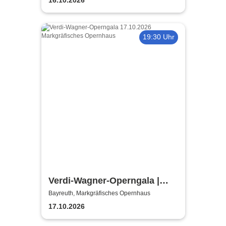
von Opera Classica Europa
19:30 Uhr
Verdi-Wagner-Operngala |
Thüringen Philharmonie
Bayreuth, Markgräfisches Opernhaus
Gotha-Eisenach
17.10.2026