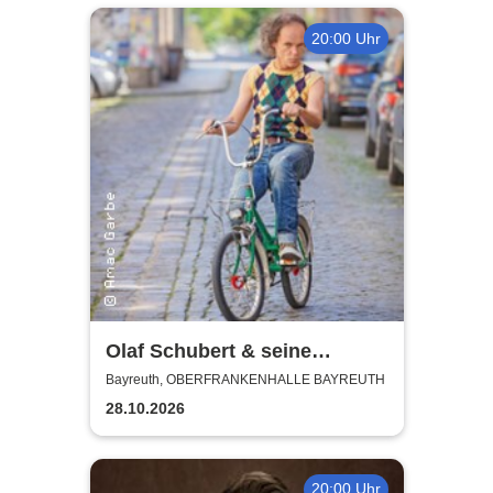
20:00 Uhr
Olaf Schubert & seine
Freunde - Jetzt oder now!
Bayreuth, OBERFRANKENHALLE BAYREUTH
28.10.2026
20:00 Uhr