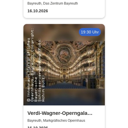
meets Classic - Duo
Bayreuth, Das Zentrum Bayreuth
Graceland
16.10.2026
19:30 Uhr
Verdi-Wagner-Operngala
(Zusatzkonzert) - präsentiert
Bayreuth, Markgräfisches Opernhaus
16.10.2026