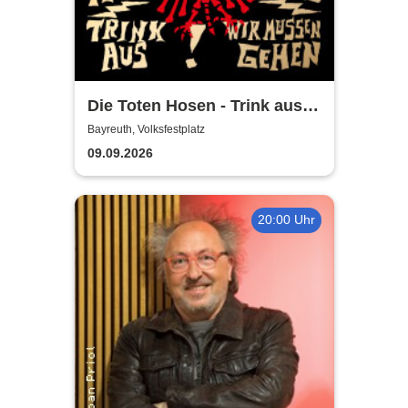
Die Toten Hosen - Trink aus!
Wir müssen gehen - Tour
Bayreuth, Volksfestplatz
2026
09.09.2026
20:00 Uhr