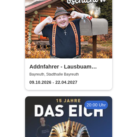
Addnfahrer - Lausbuam
Gschicht'n
Bayreuth, Stadthalle Bayreuth
09.10.2026 - 22.04.2027
20:00 Uhr