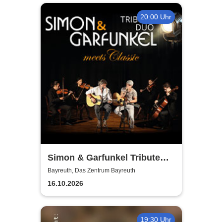
20:00 Uhr
Simon & Garfunkel Tribute
meets Classic - Duo
Bayreuth, Das Zentrum Bayreuth
Graceland
16.10.2026
19:30 Uhr