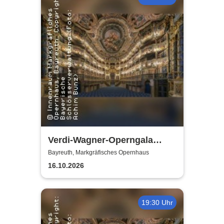
Verdi-Wagner-Operngala
(Zusatzkonzert) - präsentiert
Bayreuth, Markgräfisches Opernhaus
von Opera Classica Europa
16.10.2026
19:30 Uhr