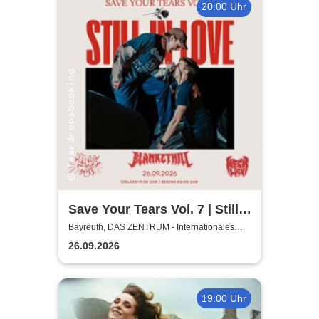
20:00 Uhr
Save Your Tears Vol. 7 | Still
in Love, Blanket Hill,
Bayreuth, DAS ZENTRUM - Internationales
Jugendkulturzentrum Bayreuth
Necklock, Glass Out
26.09.2026
19:00 Uhr