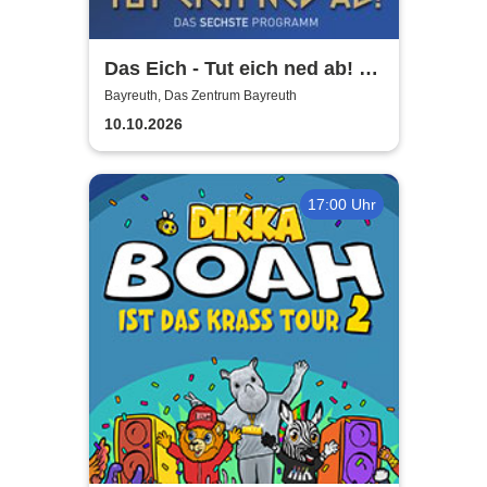
Das Eich - Tut eich ned ab! -
Stefan Eichner | Musik-
Bayreuth, Das Zentrum Bayreuth
Kabarett, Komik und mehr
10.10.2026
17:00 Uhr