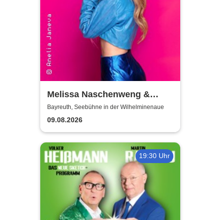
Melissa Naschenweng &
Band - LIVE
Bayreuth, Seebühne in der Wilhelminenaue
09.08.2026
19:30 Uhr