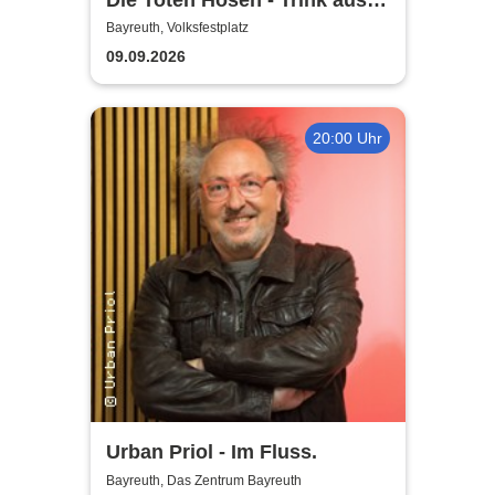
Wir müssen gehen - Tour
Bayreuth, Volksfestplatz
2026
09.09.2026
20:00 Uhr
Urban Priol - Im Fluss.
Bayreuth, Das Zentrum Bayreuth