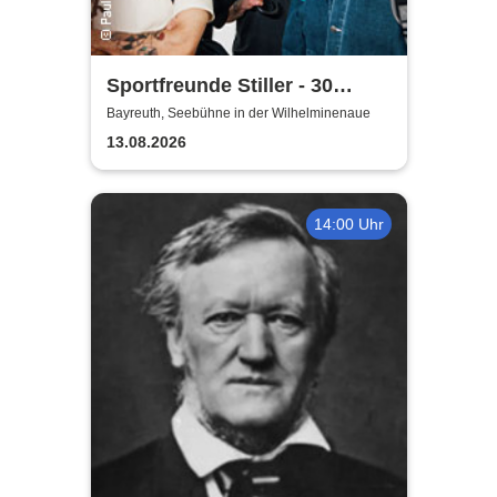
Sportfreunde Stiller - 30
wunderbaren Jahren
Bayreuth, Seebühne in der Wilhelminenaue
13.08.2026
14:00 Uhr