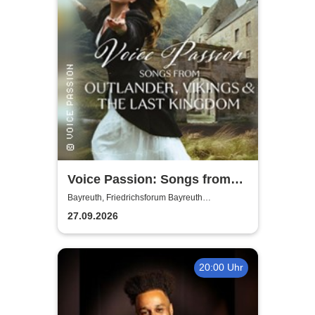
Voice Passion: Songs from
Outlander, Vikings & The Last
Bayreuth, Friedrichsforum Bayreuth
(Balkonsaal)
Kingdom
27.09.2026
20:00 Uhr