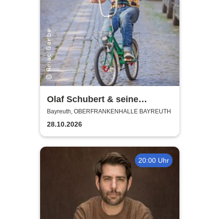
Olaf Schubert & seine
Freunde - Jetzt oder now!
Bayreuth, OBERFRANKENHALLE BAYREUTH
28.10.2026
20:00 Uhr