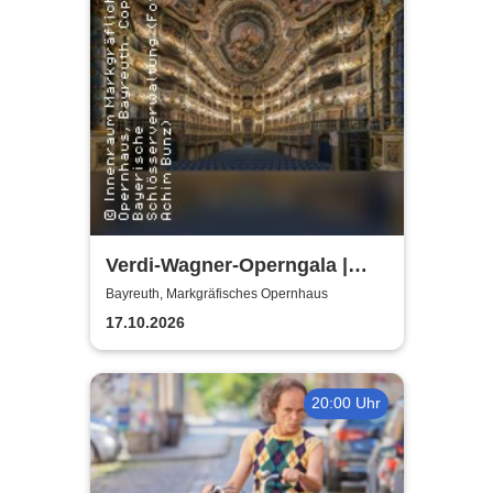
Verdi-Wagner-Operngala |
Thüringen Philharmonie
Bayreuth, Markgräfisches Opernhaus
Gotha-Eisenach
17.10.2026
20:00 Uhr