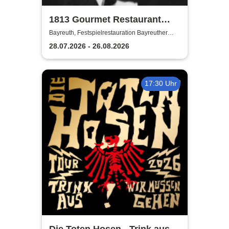
1813 Gourmet Restaurant
2026
Bayreuth, Festspielrestauration Bayreuther
Festspiele
28.07.2026 - 26.08.2026
17:30 Uhr
Die Toten Hosen - Trink aus!