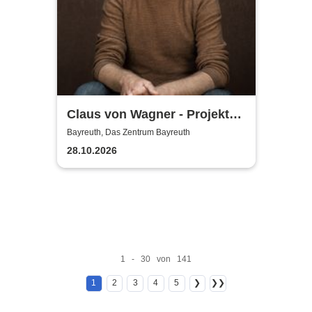
Claus von Wagner - Projekt
Equilibrium
Bayreuth, Das Zentrum Bayreuth
28.10.2026
1 - 30 von 141
1
2
3
4
5
❯
❯❯