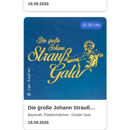
19.09.2026
15:30 Uhr
Die große Johann Strauß
Gala - unsterbliche Arien &
Bayreuth, Friedrichsforum - Großer Saal
Duette der Strauß Familie
19.09.2026