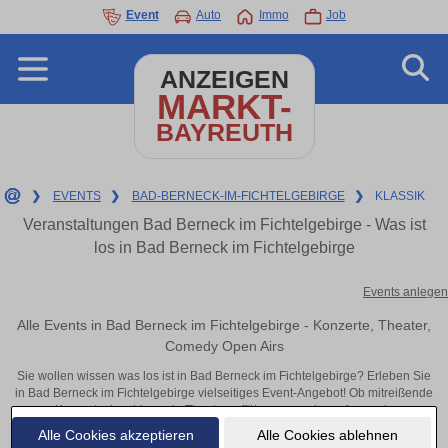
Event
Auto
Immo
Job
ANZEIGEN
MARKT-
BAYREUTH
❯
EVENTS
❯
BAD-BERNECK-IM-FICHTELGEBIRGE
❯
KLASSIK
Veranstaltungen Bad Berneck im Fichtelgebirge - Was ist
los in Bad Berneck im Fichtelgebirge
Events anlegen
Alle Events in Bad Berneck im Fichtelgebirge - Konzerte, Theater,
Comedy Open Airs
Sie wollen wissen was los ist in Bad Berneck im Fichtelgebirge? Erleben Sie
in Bad Berneck im Fichtelgebirge vielseitiges Event-Angebot! Ob mitreißende
Konzerte, inspirierende Theateraufführungen oder aufregende
Veranstaltungen in Bad Berneck im Fichtelgebirge – hier finden alles im
Alle Cookies akzeptieren
Alle Cookies ablehnen
Überblick und Tickets.