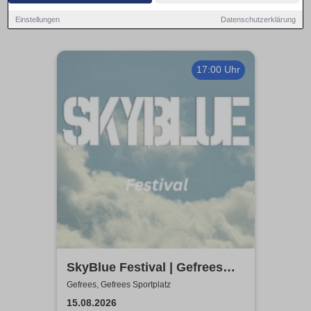
Einstellungen
Datenschutzerklärung
17:00 Uhr
SkyBlue Festival | Gefrees
Sportplatz
Gefrees, Gefrees Sportplatz
15.08.2026