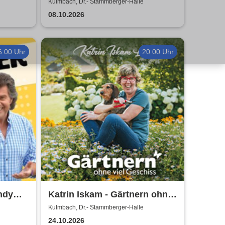
gioni
Kerzenschein
Kulmbach, Dr.- Stammberger-Halle
08.10.2026
6:00 Uhr
20:00 Uhr
ndy
Katrin Iskam - Gärtnern ohne
viel Geschiss
Kulmbach, Dr.- Stammberger-Halle
24.10.2026