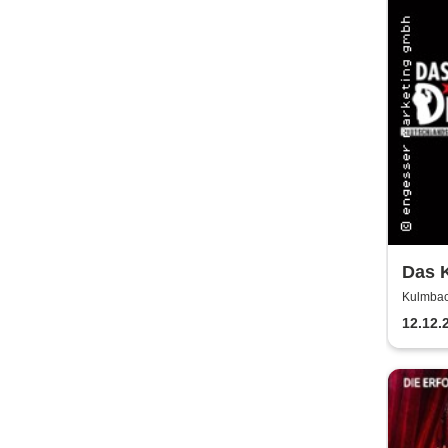
Das K
letzt
Kulmbac
12.12.