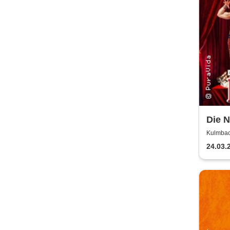
Die N
erfol
Kulmbac
aller
24.03.