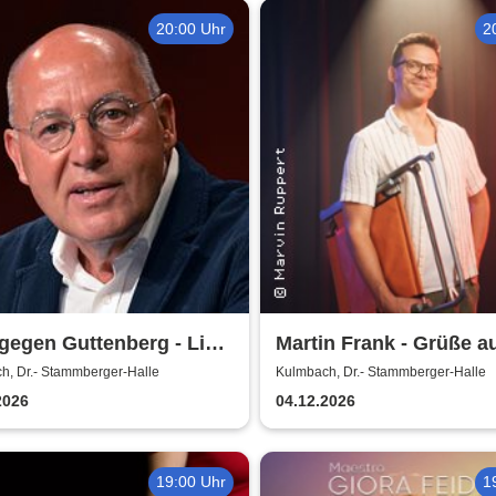
20:00 Uhr
2
gegen Guttenberg - Live
Martin Frank - Grüße a
Allegro Süd
h, Dr.- Stammberger-Halle
Kulmbach, Dr.- Stammberger-Halle
2026
04.12.2026
19:00 Uhr
1