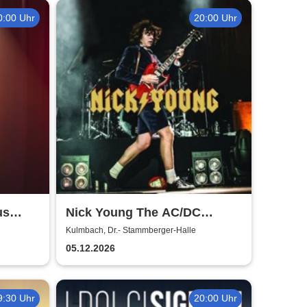
0:00 Uhr
20:00 Uhr
us
Nick Young The AC/DC
Master-Band
Kulmbach, Dr.- Stammberger-Halle
05.12.2026
9:30 Uhr
20:00 Uhr