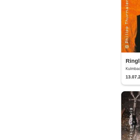
Ringl
Bella
Kulmbac
13.07.