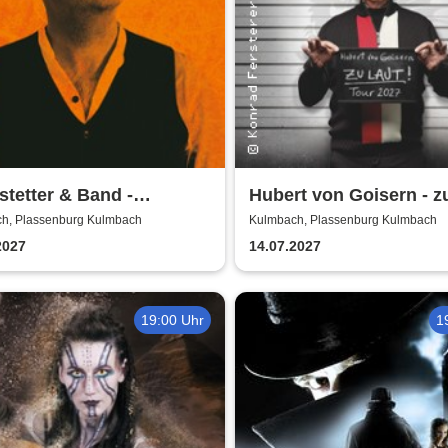
stetter & Band -
Hubert von Goisern - zu
vista Tour 2027
Tour 2027
h, Plassenburg Kulmbach
Kulmbach, Plassenburg Kulmbach
2027
14.07.2027
19:00 Uhr
1