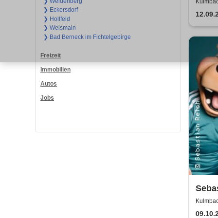
Buch
❯ Weidenberg
Kulmbac
❯ Eckersdorf
12.09.
❯ Hollfeld
❯ Weismain
❯ Bad Berneck im Fichtelgebirge
Freizeit
Immobilien
Autos
Jobs
Seba
Purer
Kulmbac
09.10.