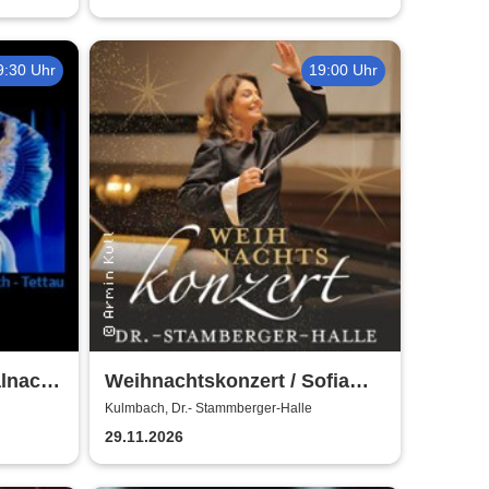
9:30 Uhr
19:00 Uhr
lnacht
Weihnachtskonzert / Sofia
Symphonics / Ljubka Biagioni
Kulmbach, Dr.- Stammberger-Halle
zu Guttenberg
29.11.2026