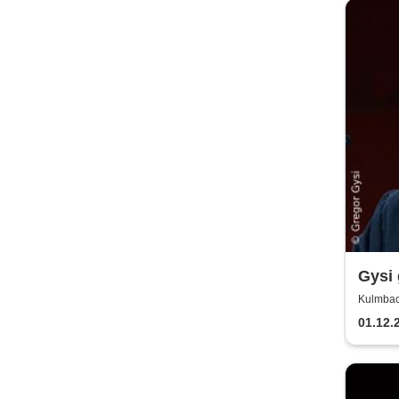
Gysi 
2026
Kulmbac
01.12.