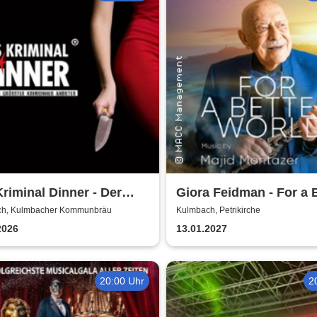
riminal Dinner - Der
Giora Feidman - For a 
e Joint der Marie Juana
World
h, Kulmbacher Kommunbräu
Kulmbach, Petrikirche
2026
13.01.2027
20:00 Uhr
2