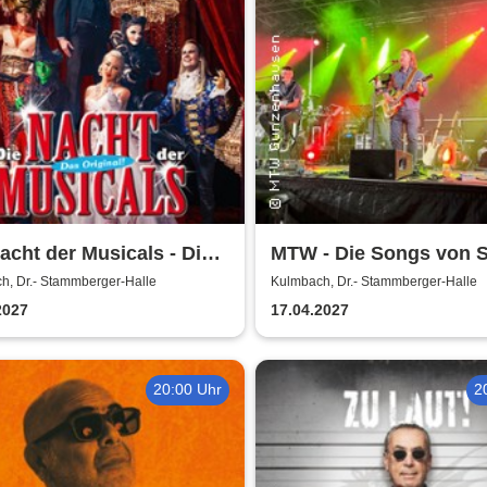
acht der Musicals - Die
MTW - Die Songs von 
greichste Musicalgala
h, Dr.- Stammberger-Halle
Kulmbach, Dr.- Stammberger-Halle
 Zeiten
2027
17.04.2027
20:00 Uhr
2