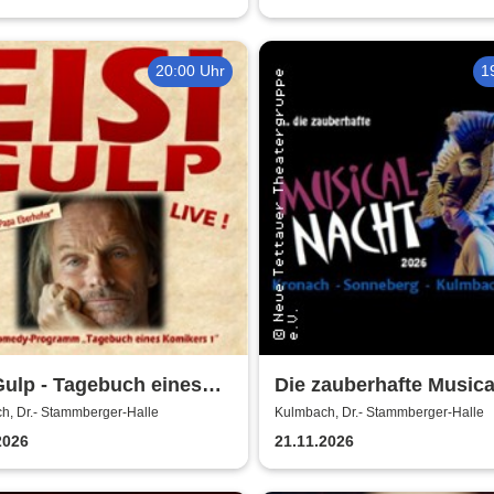
20:00 Uhr
1
Gulp - Tagebuch eines
Die zauberhafte Musica
kers 1
- Neue Tettauer
h, Dr.- Stammberger-Halle
Kulmbach, Dr.- Stammberger-Halle
Theatergruppe
2026
21.11.2026