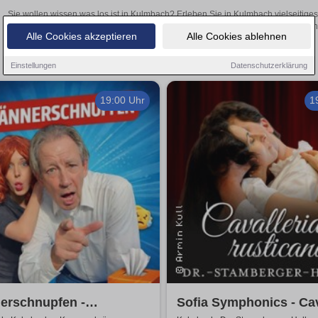
Sie wollen wissen was los ist in Kulmbach? Erleben Sie in Kulmbach vielseitige
Theateraufführungen oder aufregende Veranstaltungen in Kulmbach – 
Alle Cookies akzeptieren
Alle Cookies ablehnen
Einstellungen
Datenschutzerklärung
19:00 Uhr
1
erschnupfen -
Sofia Symphonics - Cav