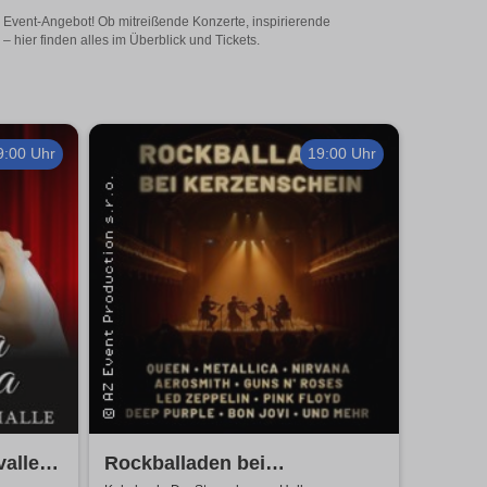
s Event-Angebot! Ob mitreißende Konzerte, inspirierende
hier finden alles im Überblick und Tickets.
9:00 Uhr
19:00 Uhr
alleria
Rockballaden bei