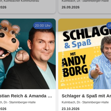
enau Comedy Tour
Rusticana | Ljubka Bia
h, Kulmbacher Kommunbräu
Kulmbach, Dr.- Stammberger-Halle
zu Guttenberg
2026
26.09.2026
20:00 Uhr
1
stian Reich & Amanda -
Schlager & Spaß mit A
 Zufall
Borg und Gästen
h, Dr.- Stammberger-Halle
Kulmbach, Dr.- Stammberger-Halle
2026
23.10.2026