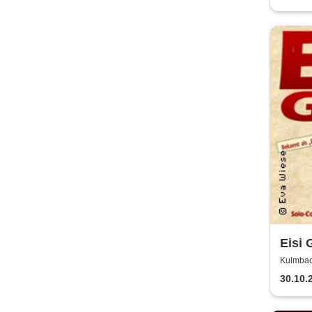
Eisi 
Komi
Kulmbac
30.10.