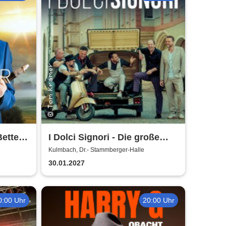
Better
I Dolci Signori - Die große
Nacht der italienischen
Kulmbach, Dr.- Stammberger-Halle
Welthits
30.01.2027
0:00 Uhr
20:00 Uhr