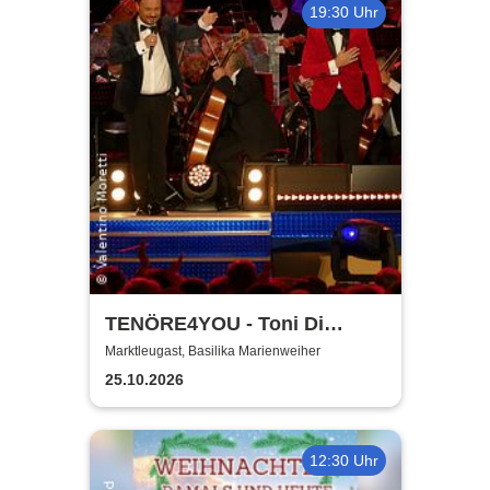
19:30 Uhr
TENÖRE4YOU - Toni Di
Napoli & Pietro Pato
Marktleugast, Basilika Marienweiher
25.10.2026
12:30 Uhr