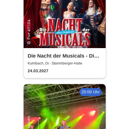
Die Nacht der Musicals - Die
erfolgreichste Musicalgala
Kulmbach, Dr.- Stammberger-Halle
aller Zeiten
24.03.2027
20:00 Uhr