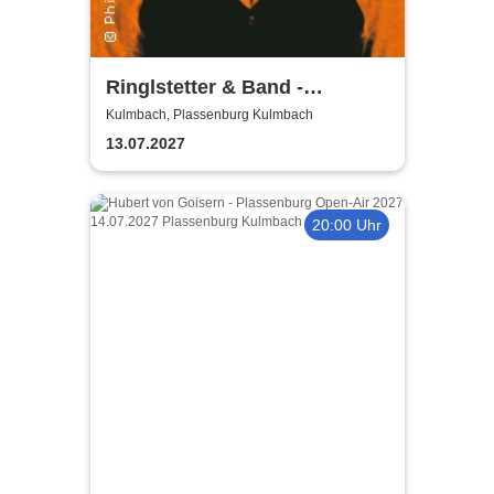
Ringlstetter & Band -
Bellavista Tour 2027
Kulmbach, Plassenburg Kulmbach
13.07.2027
20:00 Uhr