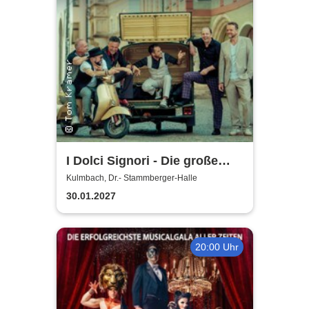
I Dolci Signori - Die große
Nacht der italienischen
Kulmbach, Dr.- Stammberger-Halle
Welthits
30.01.2027
20:00 Uhr