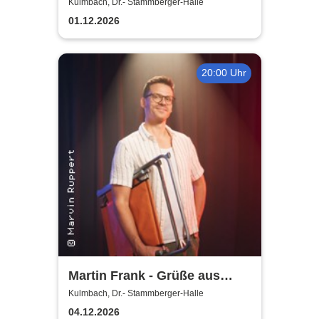
2026
Kulmbach, Dr.- Stammberger-Halle
01.12.2026
20:00 Uhr
Martin Frank - Grüße aus
Allegro Süd
Kulmbach, Dr.- Stammberger-Halle
04.12.2026