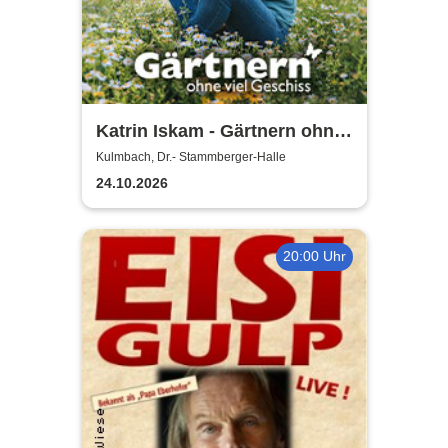
Katrin Iskam - Gärtnern ohne
viel Geschiss
Kulmbach, Dr.- Stammberger-Halle
24.10.2026
20:00 Uhr