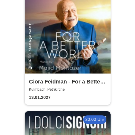
Giora Feidman - For a Better
World
Kulmbach, Petrikirche
13.01.2027
20:00 Uhr