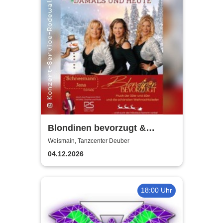
Blondinen bevorzugt &
Ronny Söllner | Weihnachten
Weismain, Tanzcenter Deuber
damals und heute
04.12.2026
18:00 Uhr