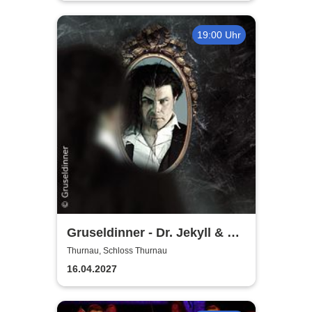
19:00 Uhr
Gruseldinner - Dr. Jekyll & Mr.
Hyde
Thurnau, Schloss Thurnau
16.04.2027