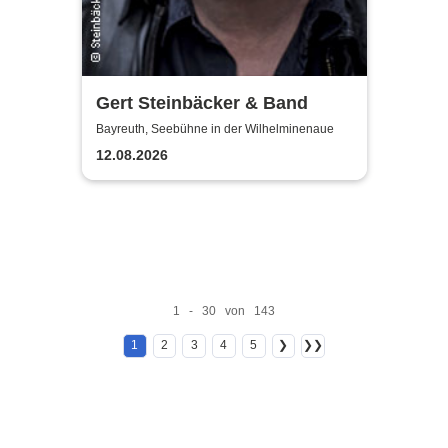
Gert Steinbäcker & Band
Bayreuth, Seebühne in der Wilhelminenaue
12.08.2026
1 - 30 von 143
1
2
3
4
5
❯
❯❯