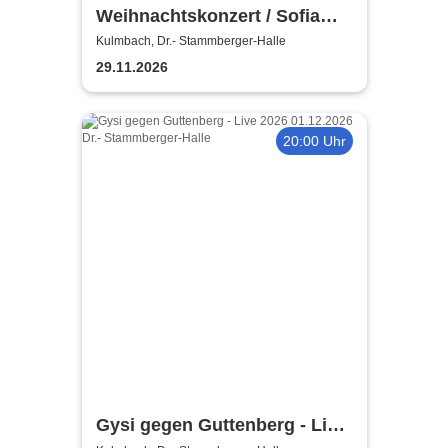
Weihnachtskonzert / Sofia
Symphonics / Ljubka Biagioni
Kulmbach, Dr.- Stammberger-Halle
zu Guttenberg
29.11.2026
20:00 Uhr
Gysi gegen Guttenberg - Live