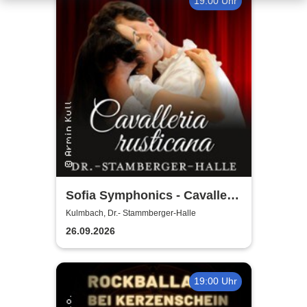
19:00 Uhr
Sofia Symphonics - Cavalleria
Rusticana | Ljubka Biagioni
Kulmbach, Dr.- Stammberger-Halle
zu Guttenberg
26.09.2026
19:00 Uhr