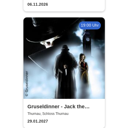
06.11.2026
19:00 Uhr
Gruseldinner - Jack the
Ripper
Thurnau, Schloss Thurnau
29.01.2027