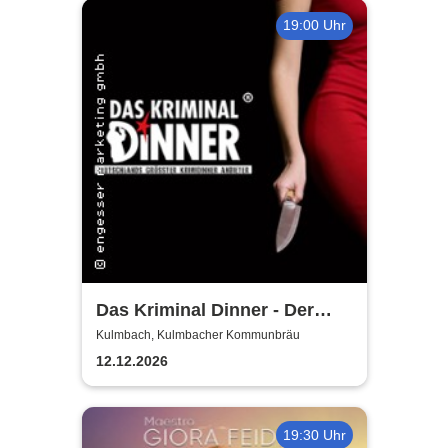
19:00 Uhr
Das Kriminal Dinner - Der
letzte Joint der Marie Juana
Kulmbach, Kulmbacher Kommunbräu
12.12.2026
19:30 Uhr