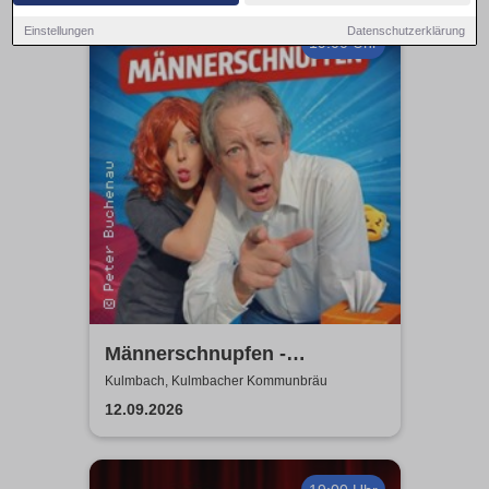
Einstellungen
Datenschutzerklärung
19:00 Uhr
Männerschnupfen -
Buchenau Comedy Tour
Kulmbach, Kulmbacher Kommunbräu
12.09.2026