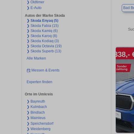
❯ Oldtimer
❯ E-Auto
Bad Be
Autos der Marke Skoda
❯ Skoda Enyaq (5)
❯ Skoda Fabia (15)
Suc
❯ Skoda Kamiq (6)
❯ Skoda Karoq (8)
❯ Skoda Kodiaq (3)
❯ Skoda Octavia (19)
❯ Skoda Superb (13)
Alle Marken
Messen & Events
Experten finden
Orte im Umkreis
❯ Bayreuth
❯ Kulmbach
❯ Bindlach
❯ Mainleus
❯ Speichersdorf
❯ Weidenberg