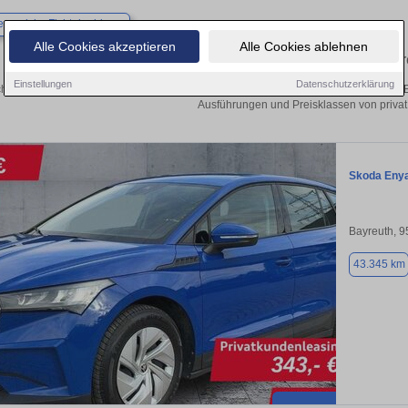
×
rneck im Fichtelgebirge
Alle Cookies akzeptieren
Alle Cookies ablehnen
Finden Sie in Bad Berneck im Fichtelgebirge I
Einstellungen
Datenschutzerklärung
hen Sie in Bad Berneck im Fichtelgebirge einen Skoda Enyaq Gebrauchtwagen? 
Ausführungen und Preisklassen von privat
Skoda Eny
Bayreuth, 
43.345 km