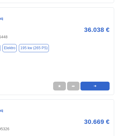
aq
36.038 €
95448
Elektro
195 kw (265 PS)
★
➦
➜
aq
30.669 €
95326