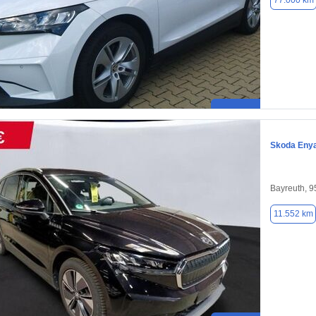
77.000 km
Skoda Eny
Bayreuth, 
11.552 km