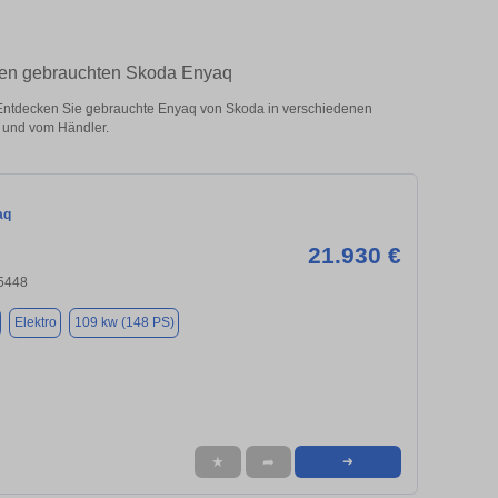
hren gebrauchten Skoda Enyaq
Entdecken Sie gebrauchte Enyaq von Skoda in verschiedenen
 und vom Händler.
aq
21.930 €
95448
Elektro
109 kw (148 PS)
★
➦
➜