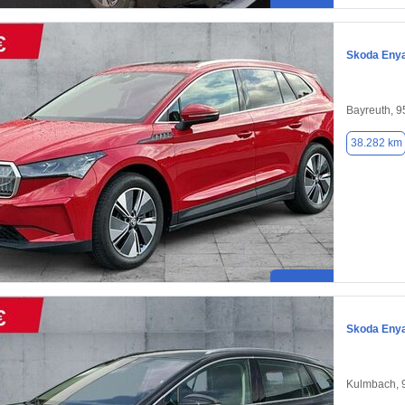
Skoda Eny
Bayreuth, 
38.282 km
Skoda Eny
Kulmbach, 