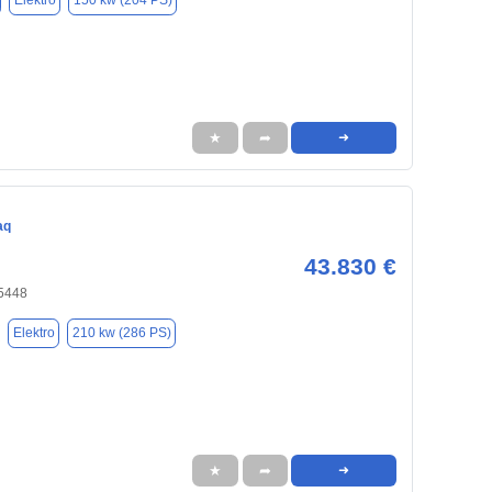
Elektro
150 kw (204 PS)
★
➦
➜
aq
43.830 €
95448
Elektro
210 kw (286 PS)
★
➦
➜