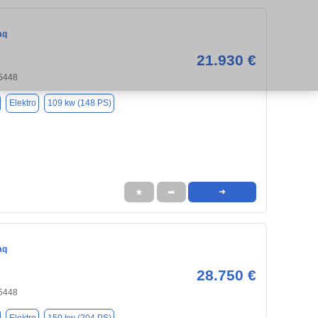
aq
21.930 €
95448
Elektro
109 kw (148 PS)
★
➦
➜
aq
28.750 €
95448