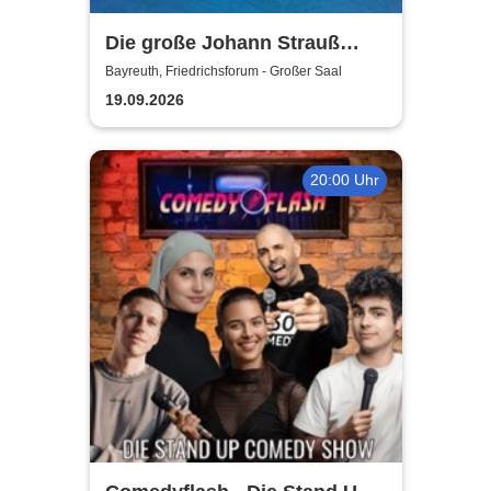
Die große Johann Strauß
Gala - unsterbliche Arien &
Bayreuth, Friedrichsforum - Großer Saal
Duette der Strauß Familie
19.09.2026
20:00 Uhr