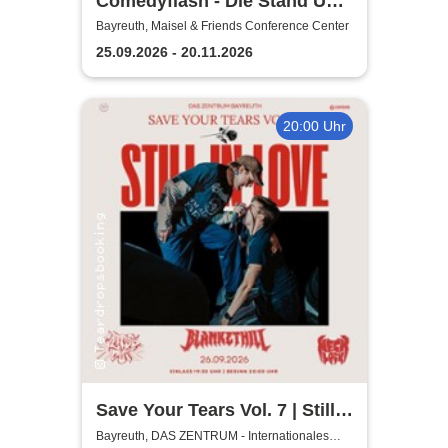
Comedyflash - Die Stand Up
Comedy Show
Bayreuth, Maisel & Friends Conference Center
25.09.2026 - 20.11.2026
20:00 Uhr
Save Your Tears Vol. 7 | Still
in Love, Blanket Hill,
Bayreuth, DAS ZENTRUM - Internationales