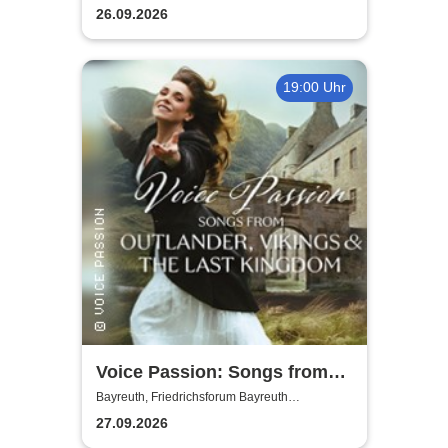
Jugendkulturzentrum Bayreuth
Necklock, Glass Out
26.09.2026
19:00 Uhr
Voice Passion: Songs from
Outlander, Vikings & The Last
Bayreuth, Friedrichsforum Bayreuth
(Balkonsaal)
Kingdom
27.09.2026