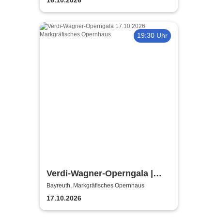
von Opera Classica Europa
19:30 Uhr
Verdi-Wagner-Operngala |
Thüringen Philharmonie
Bayreuth, Markgräfisches Opernhaus
Gotha-Eisenach
17.10.2026