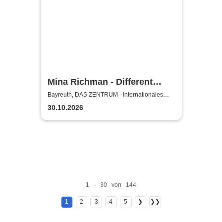
Mina Richman - Different
Flavours Of Being Happy
Bayreuth, DAS ZENTRUM - Internationales
Jugendkulturzentrum Bayreuth
Tour
30.10.2026
1 - 30 von 144
1
2
3
4
5
❯
❯❯