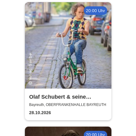
20:00 Uhr
Olaf Schubert & seine
Freunde - Jetzt oder now!
Bayreuth, OBERFRANKENHALLE BAYREUTH
28.10.2026
20:00 Uhr