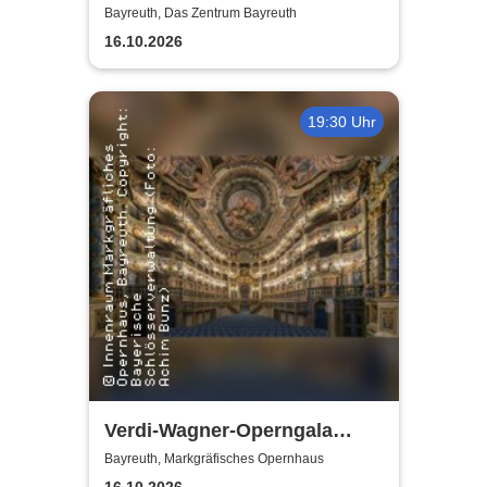
meets Classic - Duo
Bayreuth, Das Zentrum Bayreuth
Graceland
16.10.2026
19:30 Uhr
Verdi-Wagner-Operngala
(Zusatzkonzert) - präsentiert
Bayreuth, Markgräfisches Opernhaus
16.10.2026