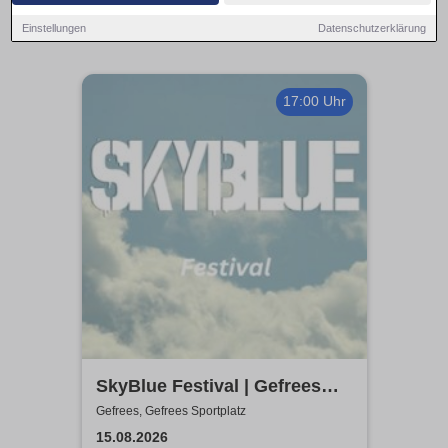
Einstellungen
Datenschutzerklärung
17:00 Uhr
SkyBlue Festival | Gefrees
Sportplatz
Gefrees, Gefrees Sportplatz
15.08.2026