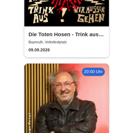
Die Toten Hosen - Trink aus!
Wir müssen gehen - Tour
Bayreuth, Volksfestplatz
2026
09.09.2026
20:00 Uhr