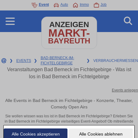
Event
Auto
Immo
Job
ANZEIGEN
MARKT-
BAYREUTH
BAD-BERNECK-IM-
❯
EVENTS
❯
❯
VERBRAUCHERMESSEN
FICHTELGEBIRGE
Veranstaltungen Bad Berneck im Fichtelgebirge - Was ist
los in Bad Berneck im Fichtelgebirge
Events anlegen
Alle Events in Bad Berneck im Fichtelgebirge - Konzerte, Theater,
Comedy Open Airs
Sie wollen wissen was los ist in Bad Berneck im Fichtelgebirge? Erleben Sie
in Bad Berneck im Fichtelgebirge vielseitiges Event-Angebot! Ob mitreißende
Konzerte, inspirierende Theateraufführungen oder aufregende
Veranstaltungen in Bad Berneck im Fichtelgebirge – hier finden alles im
Alle Cookies akzeptieren
Alle Cookies ablehnen
Überblick und Tickets.