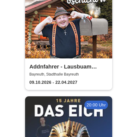
Addnfahrer - Lausbuam
Gschicht'n
Bayreuth, Stadthalle Bayreuth
09.10.2026 - 22.04.2027
20:00 Uhr