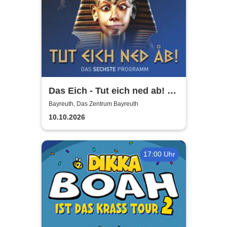
Das Eich - Tut eich ned ab! -
Stefan Eichner | Musik-
Bayreuth, Das Zentrum Bayreuth
Kabarett, Komik und mehr
10.10.2026
17:00 Uhr