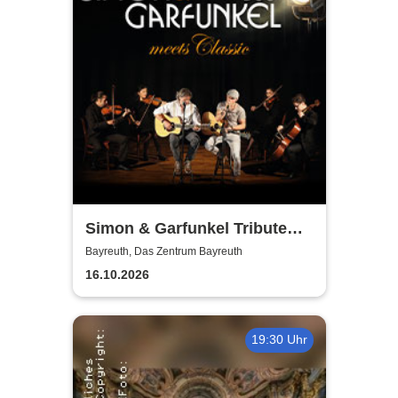
Simon & Garfunkel Tribute
meets Classic - Duo
Bayreuth, Das Zentrum Bayreuth
Graceland
16.10.2026
19:30 Uhr