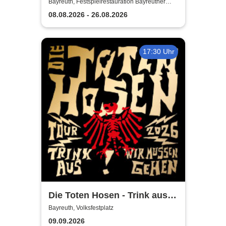
2026
Bayreuth, Festspielrestauration Bayreuther
Festspiele
08.08.2026 - 26.08.2026
17:30 Uhr
Die Toten Hosen - Trink aus!
Wir müssen gehen - Tour
Bayreuth, Volksfestplatz
2026
09.09.2026