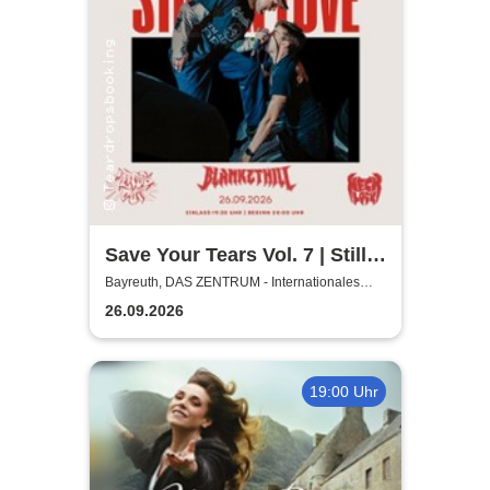
Save Your Tears Vol. 7 | Still
in Love, Blanket Hill,
Bayreuth, DAS ZENTRUM - Internationales
Jugendkulturzentrum Bayreuth
Necklock, Glass Out
26.09.2026
19:00 Uhr