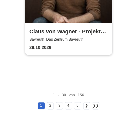
Claus von Wagner - Projekt
Equilibrium
Bayreuth, Das Zentrum Bayreuth
28.10.2026
1 - 30 von 156
1
2
3
4
5
❯
❯❯