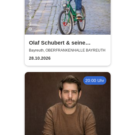
Olaf Schubert & seine
Freunde - Jetzt oder now!
Bayreuth, OBERFRANKENHALLE BAYREUTH
28.10.2026
20:00 Uhr