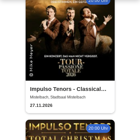
20:00 Uhr
Impulso Tenors - Classical
Crossover
Mistelbach, Stadtsaal Mistelbach
27.11.2026
20:00 Uhr