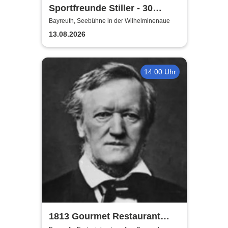
Sportfreunde Stiller - 30
wunderbaren Jahren
Bayreuth, Seebühne in der Wilhelminenaue
13.08.2026
14:00 Uhr
1813 Gourmet Restaurant