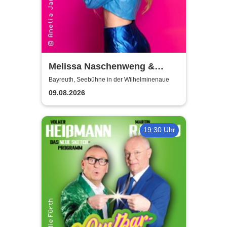
Melissa Naschenweng &
Band - LIVE
Bayreuth, Seebühne in der Wilhelminenaue
09.08.2026
19:30 Uhr