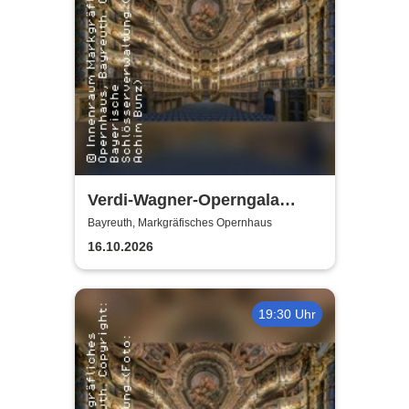
Verdi-Wagner-Operngala
(Zusatzkonzert) - präsentiert
Bayreuth, Markgräfisches Opernhaus
von Opera Classica Europa
16.10.2026
19:30 Uhr