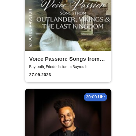
Voice Passion: Songs from
Outlander, Vikings & The Last
Bayreuth, Friedrichsforum Bayreuth
(Balkonsaal)
Kingdom
27.09.2026
20:00 Uhr