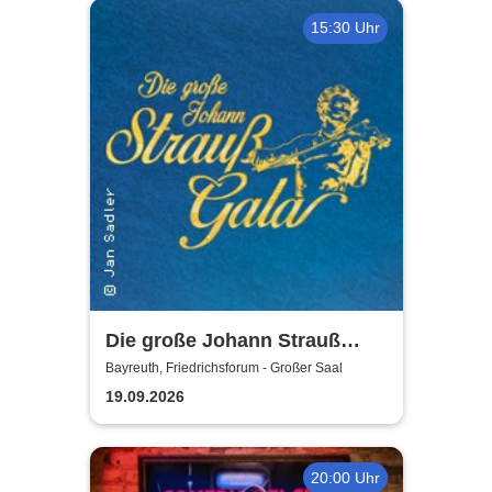
15:30 Uhr
Die große Johann Strauß
Gala - unsterbliche Arien &
Bayreuth, Friedrichsforum - Großer Saal
Duette der Strauß Familie
19.09.2026
20:00 Uhr