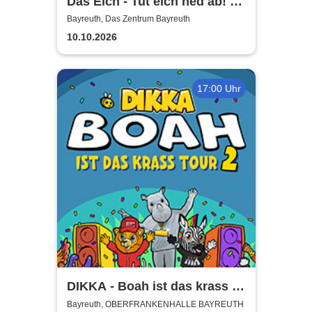
Das Eich - Tut eich ned ab! -
Stefan Eichner | Musik-
Bayreuth, Das Zentrum Bayreuth
Kabarett, Komik und mehr
10.10.2026
17:00 Uhr
DIKKA - Boah ist das krass -
Tour 2026
Bayreuth, OBERFRANKENHALLE BAYREUTH