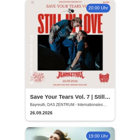
20:00 Uhr
Save Your Tears Vol. 7 | Still
in Love, Blanket Hill,
Bayreuth, DAS ZENTRUM - Internationales
Jugendkulturzentrum Bayreuth
Necklock, Glass Out
26.09.2026
19:00 Uhr