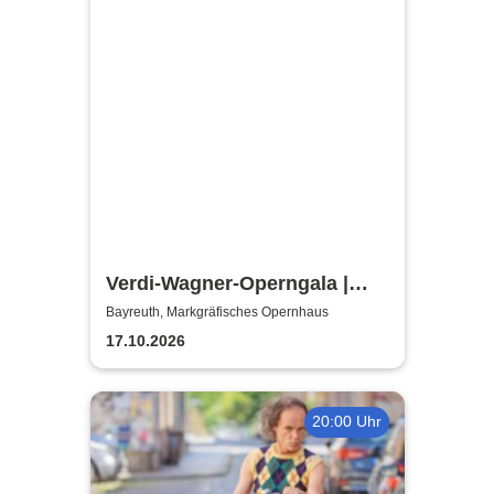
Verdi-Wagner-Operngala |
Thüringen Philharmonie
Bayreuth, Markgräfisches Opernhaus
Gotha-Eisenach
17.10.2026
20:00 Uhr