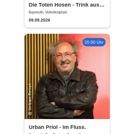
Die Toten Hosen - Trink aus!
Wir müssen gehen - Tour
Bayreuth, Volksfestplatz
2026
09.09.2026
20:00 Uhr
Urban Priol - Im Fluss.