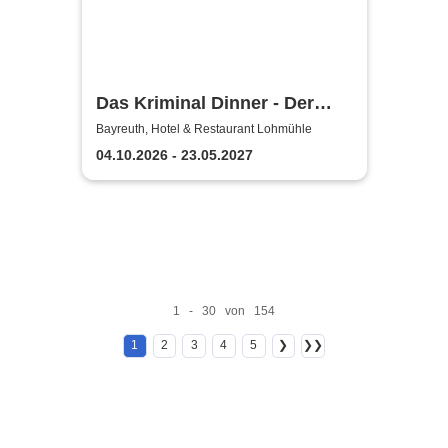
Das Kriminal Dinner - Der
Polterabendkiller
Bayreuth, Hotel & Restaurant Lohmühle
04.10.2026 - 23.05.2027
1 - 30 von 154
1
2
3
4
5
❯
❯❯