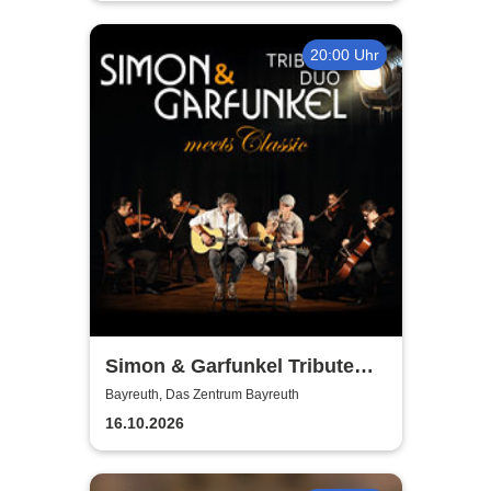
20:00 Uhr
Simon & Garfunkel Tribute
meets Classic - Duo
Bayreuth, Das Zentrum Bayreuth
Graceland
16.10.2026