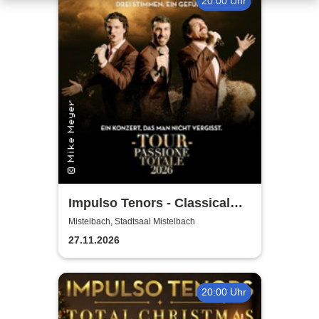
20:00 Uhr
Impulso Tenors - Classical
Crossover
Mistelbach, Stadtsaal Mistelbach
27.11.2026
20:00 Uhr