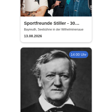
Sportfreunde Stiller - 30
wunderbaren Jahren
Bayreuth, Seebühne in der Wilhelminenaue
13.08.2026
14:00 Uhr