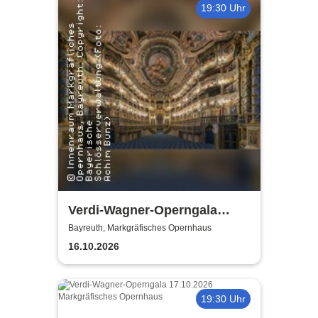
19:30 Uhr
Verdi-Wagner-Operngala
(Zusatzkonzert) - präsentiert
Bayreuth, Markgräfisches Opernhaus
von Opera Classica Europa
16.10.2026
19:30 Uhr