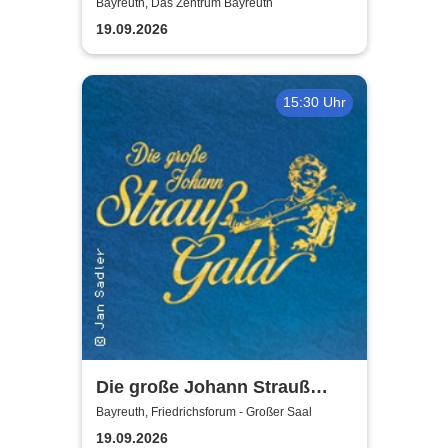
Bayreuth, Das Zentrum Bayreuth
19.09.2026
15:30 Uhr
Die große Johann Strauß
Gala - unsterbliche Arien &
Bayreuth, Friedrichsforum - Großer Saal
Duette der Strauß Familie
19.09.2026