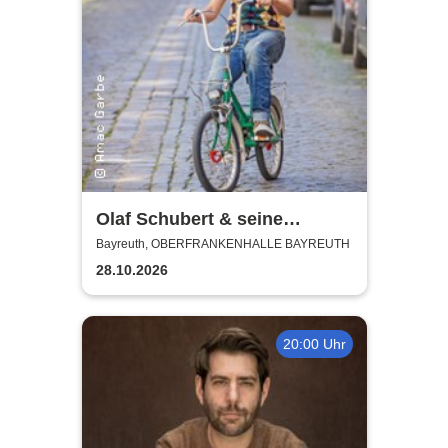
Olaf Schubert & seine
Freunde - Jetzt oder now!
Bayreuth, OBERFRANKENHALLE BAYREUTH
28.10.2026
20:00 Uhr