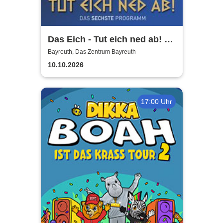
Das Eich - Tut eich ned ab! -
Stefan Eichner | Musik-
Bayreuth, Das Zentrum Bayreuth
Kabarett, Komik und mehr
10.10.2026
17:00 Uhr