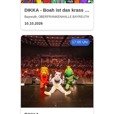
DIKKA - Boah ist das krass -
Tour 2026
Bayreuth, OBERFRANKENHALLE BAYREUTH
10.10.2026
17:00 Uhr