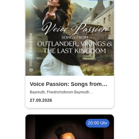
Voice Passion: Songs from
Outlander, Vikings & The Last
Bayreuth, Friedrichsforum Bayreuth
(Balkonsaal)
Kingdom
27.09.2026
20:00 Uhr