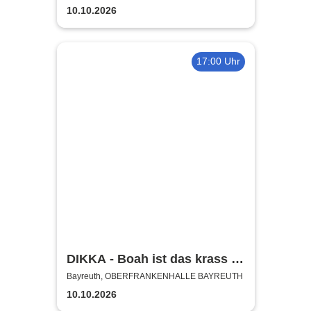
Kabarett, Komik und mehr
10.10.2026
17:00 Uhr
DIKKA - Boah ist das krass -
Tour 2026
Bayreuth, OBERFRANKENHALLE BAYREUTH
10.10.2026