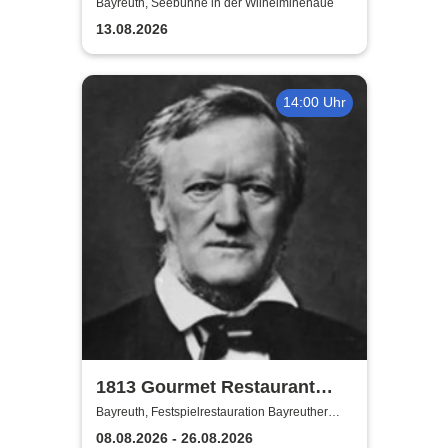
wunderbaren Jahren
Bayreuth, Seebühne in der Wilhelminenaue
13.08.2026
14:00 Uhr
1813 Gourmet Restaurant
2026
Bayreuth, Festspielrestauration Bayreuther
Festspiele
08.08.2026 - 26.08.2026