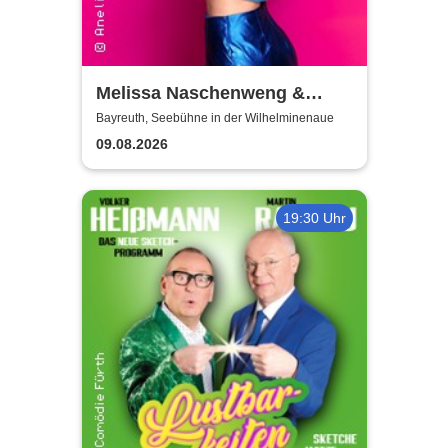
Melissa Naschenweng &
Band - LIVE
Bayreuth, Seebühne in der Wilhelminenaue
09.08.2026
19:30 Uhr