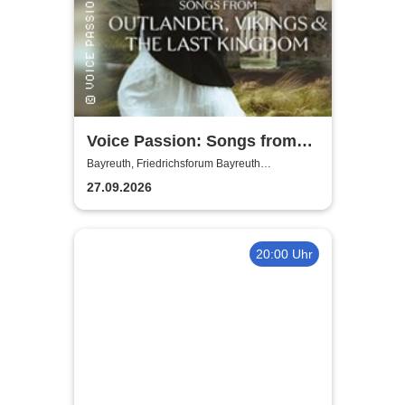
Voice Passion: Songs from
Outlander, Vikings & The Last
Bayreuth, Friedrichsforum Bayreuth
(Balkonsaal)
Kingdom
27.09.2026
20:00 Uhr