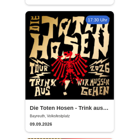
17:30 Uhr
Die Toten Hosen - Trink aus!
Wir müssen gehen - Tour
Bayreuth, Volksfestplatz
2026
09.09.2026