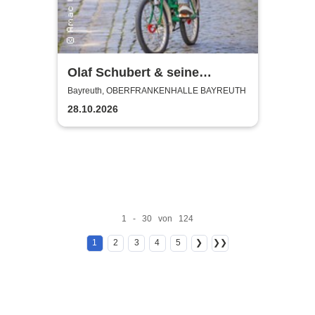
Olaf Schubert & seine
Freunde - Jetzt oder now!
Bayreuth, OBERFRANKENHALLE BAYREUTH
28.10.2026
1 - 30 von 124
1
2
3
4
5
❯
❯❯