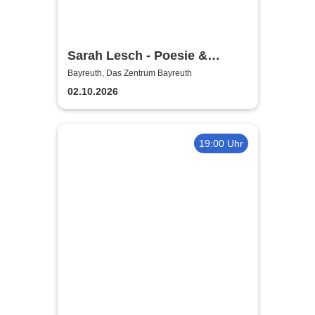
Sarah Lesch - Poesie &
Widerstand Tour
Bayreuth, Das Zentrum Bayreuth
02.10.2026
19:00 Uhr