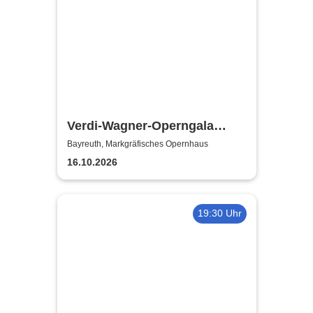
Verdi-Wagner-Operngala
(Zusatzkonzert) - präsentiert
Bayreuth, Markgräfisches Opernhaus
von Opera Classica Europa
16.10.2026
19:30 Uhr