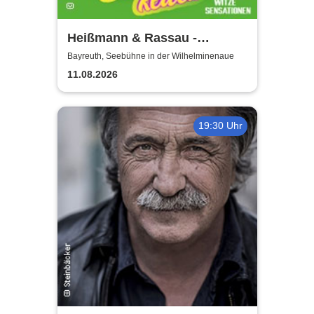
Heißmann & Rassau -
Lustbarkeiten
Bayreuth, Seebühne in der Wilhelminenaue
11.08.2026
19:30 Uhr