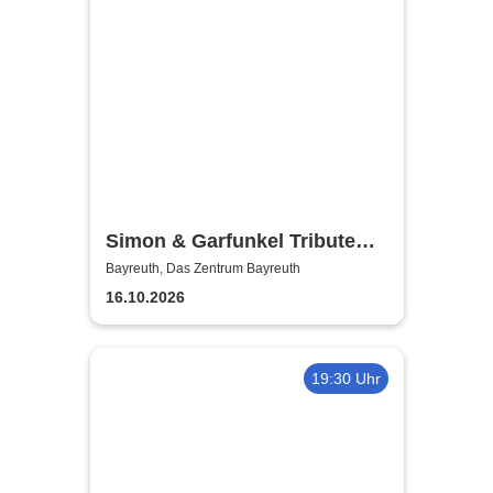
Simon & Garfunkel Tribute
meets Classic - Duo
Bayreuth, Das Zentrum Bayreuth
Graceland
16.10.2026
19:30 Uhr