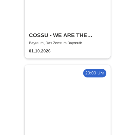
COSSU - WE ARE THE
GERMANS - Stand-Up
Bayreuth, Das Zentrum Bayreuth
Comedy
01.10.2026
20:00 Uhr