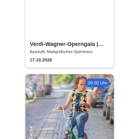
Verdi-Wagner-Operngala |
Thüringen Philharmonie
Bayreuth, Markgräfisches Opernhaus
Gotha-Eisenach
17.10.2026
20:00 Uhr