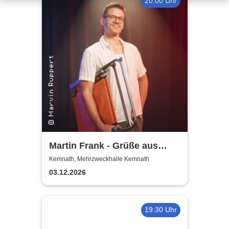
20:00 Uhr
Martin Frank - Grüße aus
Allegro Süd
Kemnath, Mehrzweckhalle Kemnath
03.12.2026
19:30 Uhr