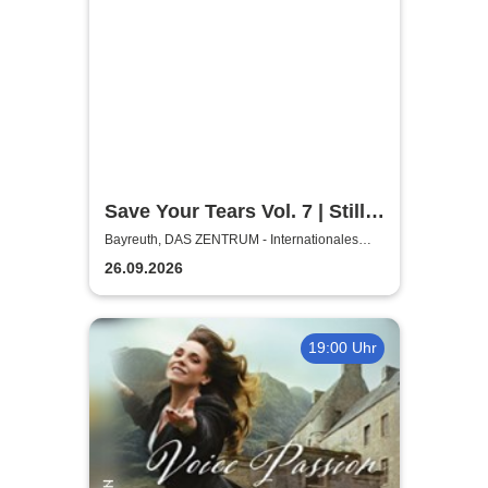
Save Your Tears Vol. 7 | Still
in Love, Blanket Hill,
Bayreuth, DAS ZENTRUM - Internationales
Jugendkulturzentrum Bayreuth
Necklock, Glass Out
26.09.2026
19:00 Uhr