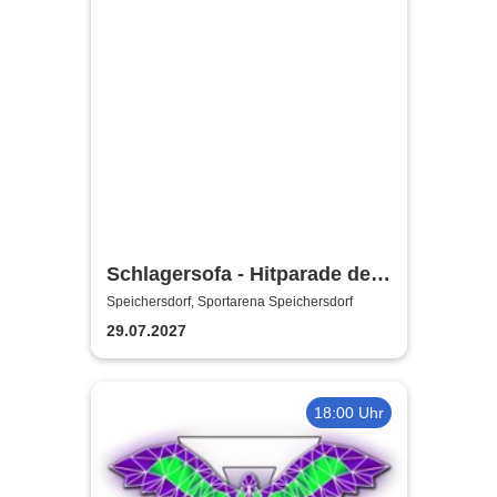
Schlagersofa - Hitparade der
Herzen
Speichersdorf, Sportarena Speichersdorf
29.07.2027
18:00 Uhr