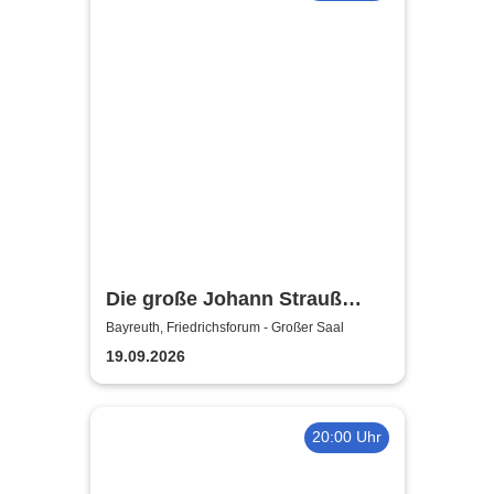
Die große Johann Strauß
Gala - unsterbliche Arien &
Bayreuth, Friedrichsforum - Großer Saal
Duette der Strauß Familie
19.09.2026
20:00 Uhr