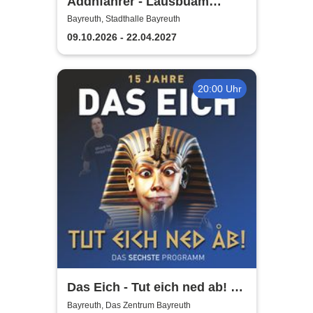
Addnfahrer - Lausbuam
Gschicht'n
Bayreuth, Stadthalle Bayreuth
09.10.2026 - 22.04.2027
20:00 Uhr
Das Eich - Tut eich ned ab! -
Stefan Eichner | Musik-
Bayreuth, Das Zentrum Bayreuth