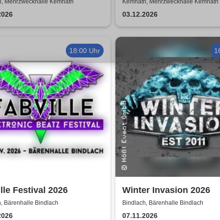
Allegro Süd
, Mehrzweckhalle Kemnath
Kemnath, Mehrzweckhalle Kemnath
2026
03.12.2026
18:00 Uhr
1
lle Festival 2026
Winter Invasion 2026
, Bärenhalle Bindlach
Bindlach, Bärenhalle Bindlach
2026
07.11.2026