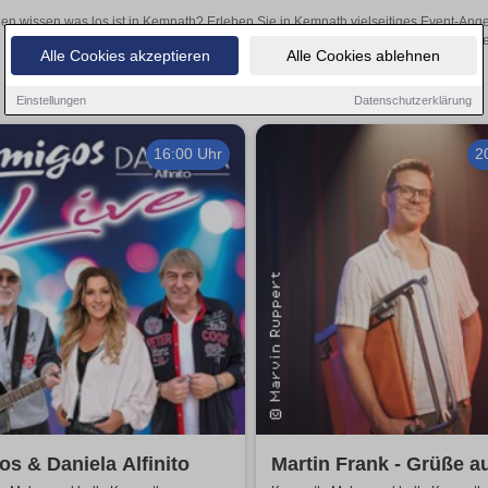
len wissen was los ist in Kemnath? Erleben Sie in Kemnath vielseitiges Event-Ang
oder aufregende Veranstaltungen in Kemnath – hier finden
Alle Cookies akzeptieren
Alle Cookies ablehnen
Einstellungen
Datenschutzerklärung
16:00 Uhr
2
s & Daniela Alfinito
Martin Frank - Grüße a