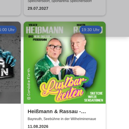
Herzen
Speichersdorf, Sportarena Speichersdorf
29.07.2027
6:00 Uhr
19:30 Uhr
Heißmann & Rassau -
Lustbarkeiten
Bayreuth, Seebühne in der Wilhelminenaue
11.08.2026