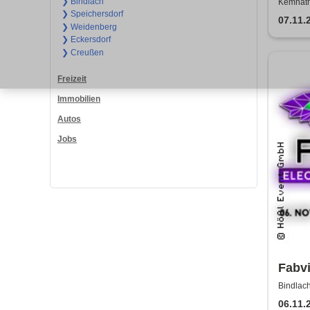
❯ Bindlach
Kemnath
❯ Speichersdorf
07.11.
❯ Weidenberg
❯ Eckersdorf
❯ Creußen
Freizeit
Immobilien
Autos
Jobs
Fabvi
Bindlach
06.11.