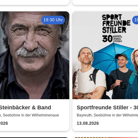
19:30 Uhr
1
Steinbäcker & Band
Sportfreunde Stiller - 3
wunderbaren Jahren
h, Seebühne in der Wilhelminenaue
Bayreuth, Seebühne in der Wilhelm
2026
13.08.2026