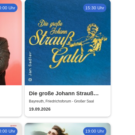
0:00 Uhr
15:30 Uhr
Die große Johann Strauß
Gala - unsterbliche Arien &
Bayreuth, Friedrichsforum - Großer Saal
Duette der Strauß Familie
19.09.2026
0:00 Uhr
19:00 Uhr