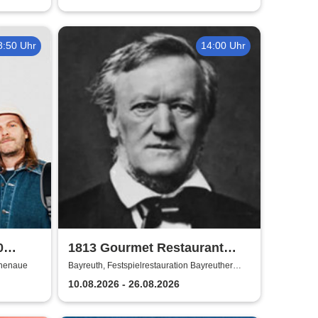
8:50 Uhr
14:00 Uhr
0
1813 Gourmet Restaurant
2026
inenaue
Bayreuth, Festspielrestauration Bayreuther
Festspiele
10.08.2026 - 26.08.2026