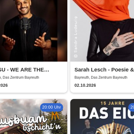
U - WE ARE THE
Sarah Lesch - Poesie &
ANS - Stand-Up
Widerstand Tour
h, Das Zentrum Bayreuth
Bayreuth, Das Zentrum Bayreuth
edy
2026
02.10.2026
20:00 Uhr
2