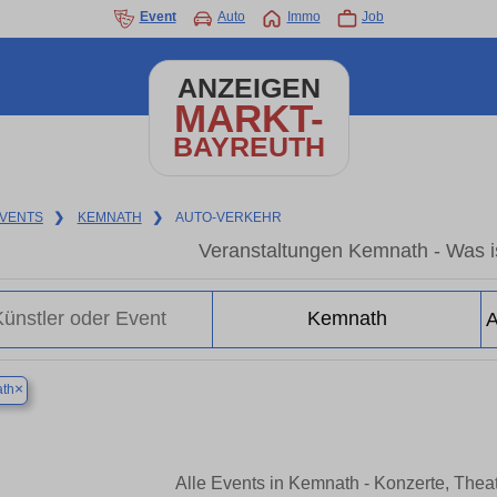
Event
Auto
Immo
Job
ANZEIGEN
MARKT-
BAYREUTH
VENTS
❯
KEMNATH
❯
AUTO-VERKEHR
Veranstaltungen Kemnath - Was i
×
th
Alle Events in Kemnath - Konzerte, The