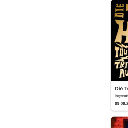
Die T
Wir 
Bayreuth
2026
09.09.