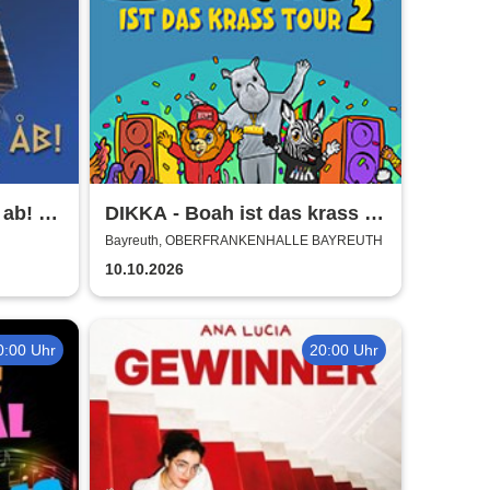
ab! -
DIKKA - Boah ist das krass -
Tour 2026
Bayreuth, OBERFRANKENHALLE BAYREUTH
ehr
10.10.2026
0:00 Uhr
20:00 Uhr