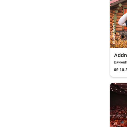
Addn
Gschi
Bayreuth
09.10.