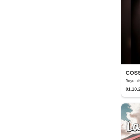
COSS
GERM
Bayreut
Com
01.10.