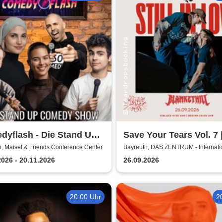
dyflash - Die Stand Up
Save Your Tears Vol. 7 |
dy Show
in Love, Blanket Hill,
, Maisel & Friends Conference Center
Bayreuth, DAS ZENTRUM - Internati
Jugendkulturzentrum Bayreuth
Necklock, Glass Out
2026 - 20.11.2026
26.09.2026
20:00 Uhr
2