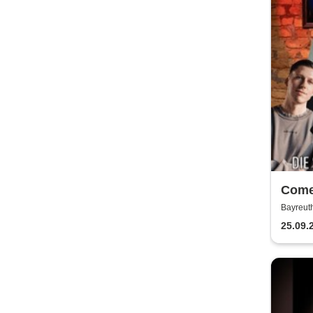
Come
Come
Bayreuth
25.09.