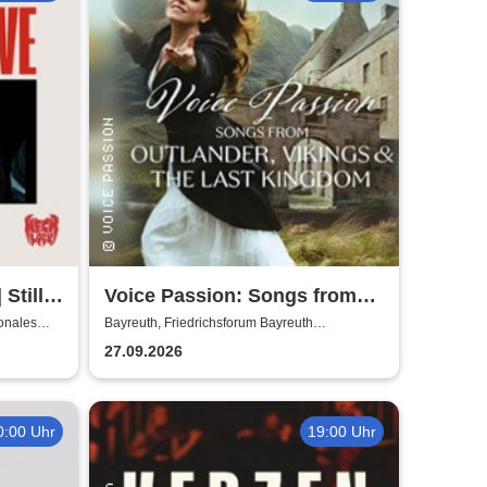
 Still
Voice Passion: Songs from
Outlander, Vikings & The Last
onales
Bayreuth, Friedrichsforum Bayreuth
(Balkonsaal)
Kingdom
27.09.2026
0:00 Uhr
19:00 Uhr