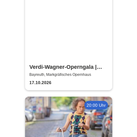
Verdi-Wagner-Operngala |
Thüringen Philharmonie
Bayreuth, Markgräfisches Opernhaus
Gotha-Eisenach
17.10.2026
20:00 Uhr