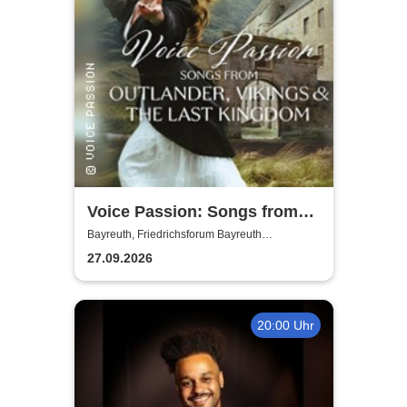
Voice Passion: Songs from
Outlander, Vikings & The Last
Bayreuth, Friedrichsforum Bayreuth
(Balkonsaal)
Kingdom
27.09.2026
20:00 Uhr