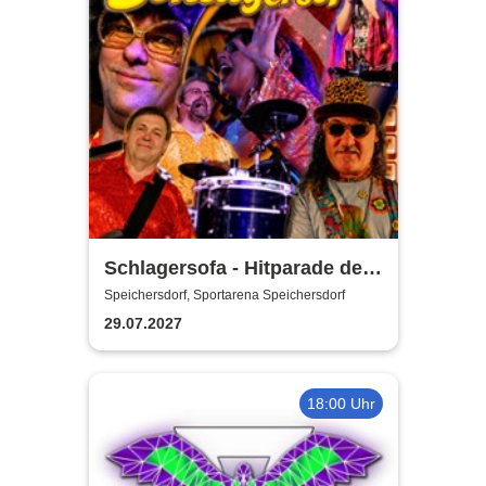
Schlagersofa - Hitparade der
Herzen
Speichersdorf, Sportarena Speichersdorf
29.07.2027
18:00 Uhr