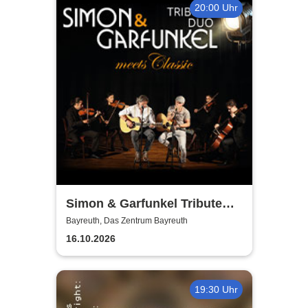
20:00 Uhr
Simon & Garfunkel Tribute
meets Classic - Duo
Bayreuth, Das Zentrum Bayreuth
Graceland
16.10.2026
19:30 Uhr