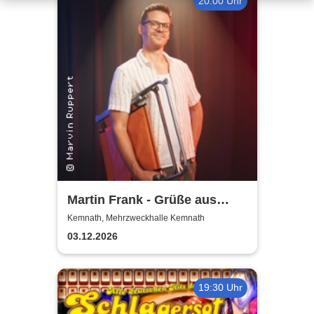
20:00 Uhr
Martin Frank - Grüße aus
Allegro Süd
Kemnath, Mehrzweckhalle Kemnath
03.12.2026
19:30 Uhr