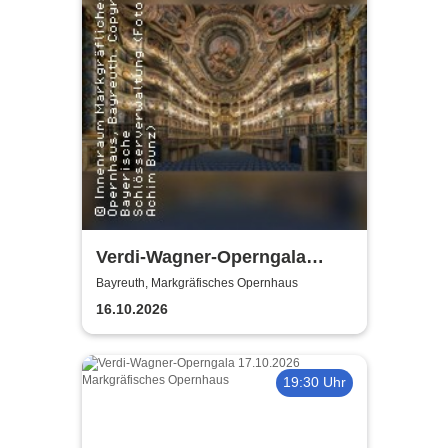
Verdi-Wagner-Operngala
(Zusatzkonzert) - präsentiert
Bayreuth, Markgräfisches Opernhaus
von Opera Classica Europa
16.10.2026
19:30 Uhr