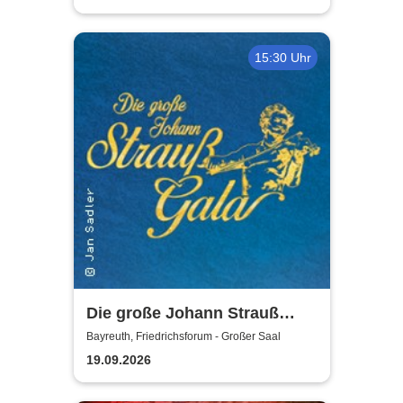
15:30 Uhr
Die große Johann Strauß
Gala - unsterbliche Arien &
Bayreuth, Friedrichsforum - Großer Saal
Duette der Strauß Familie
19.09.2026