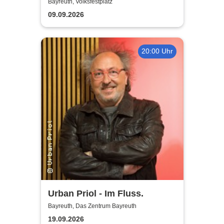
Wir müssen gehen - Tour
Bayreuth, Volksfestplatz
2026
09.09.2026
20:00 Uhr
Urban Priol - Im Fluss.
Bayreuth, Das Zentrum Bayreuth
19.09.2026