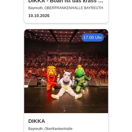
DIKKA - Boah ist das krass -
Tour 2026
Bayreuth, OBERFRANKENHALLE BAYREUTH
10.10.2026
17:00 Uhr
DIKKA
Bayreuth, Oberfrankenhalle