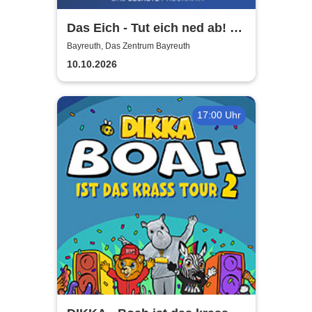
Das Eich - Tut eich ned ab! -
Stefan Eichner | Musik-
Bayreuth, Das Zentrum Bayreuth
Kabarett, Komik und mehr
10.10.2026
17:00 Uhr