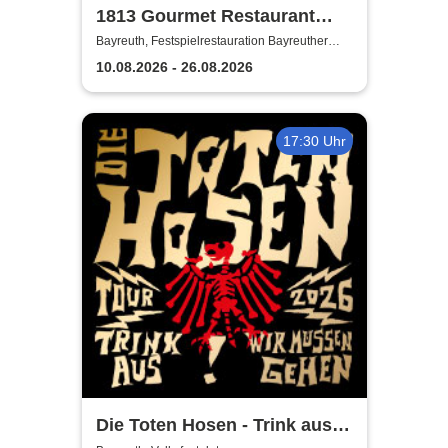
1813 Gourmet Restaurant
2026
Bayreuth, Festspielrestauration Bayreuther
Festspiele
10.08.2026 - 26.08.2026
17:30 Uhr
Die Toten Hosen - Trink aus!