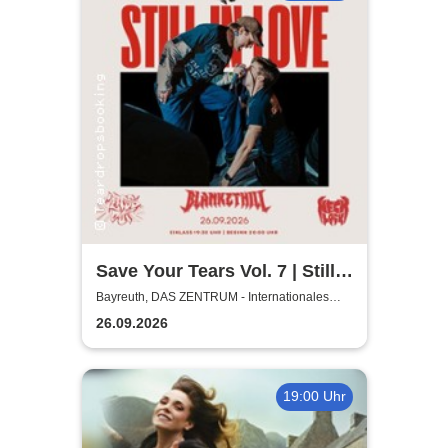
Save Your Tears Vol. 7 | Still
in Love, Blanket Hill,
Bayreuth, DAS ZENTRUM - Internationales
Jugendkulturzentrum Bayreuth
Necklock, Glass Out
26.09.2026
19:00 Uhr