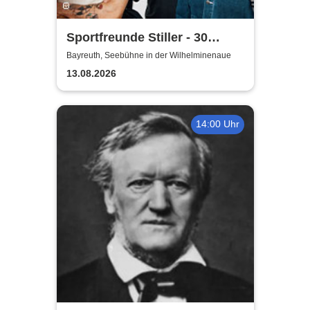
Sportfreunde Stiller - 30
wunderbaren Jahren
Bayreuth, Seebühne in der Wilhelminenaue
13.08.2026
14:00 Uhr