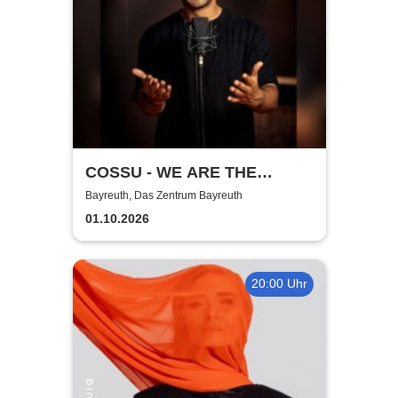
COSSU - WE ARE THE
GERMANS - Stand-Up
Bayreuth, Das Zentrum Bayreuth
Comedy
01.10.2026
20:00 Uhr