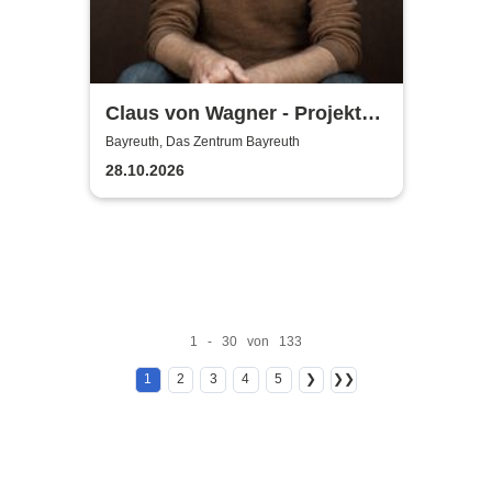
Claus von Wagner - Projekt
Equilibrium
Bayreuth, Das Zentrum Bayreuth
28.10.2026
1 - 30 von 133
1
2
3
4
5
❯
❯❯