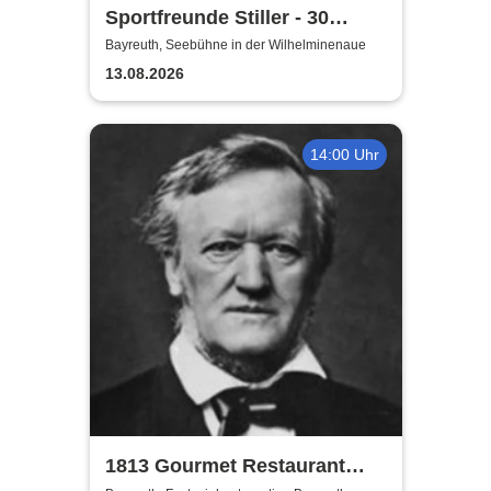
Sportfreunde Stiller - 30
wunderbaren Jahren
Bayreuth, Seebühne in der Wilhelminenaue
13.08.2026
14:00 Uhr
1813 Gourmet Restaurant