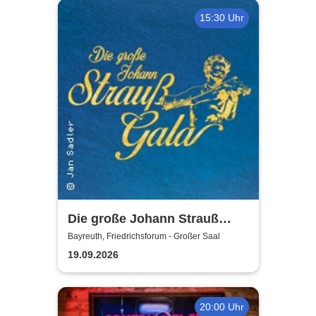
15:30 Uhr
Die große Johann Strauß
Gala - unsterbliche Arien &
Bayreuth, Friedrichsforum - Großer Saal
Duette der Strauß Familie
19.09.2026
20:00 Uhr