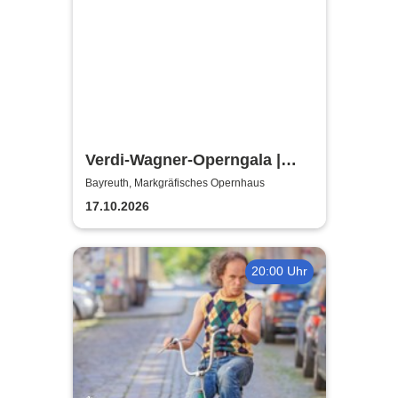
Verdi-Wagner-Operngala |
Thüringen Philharmonie
Bayreuth, Markgräfisches Opernhaus
Gotha-Eisenach
17.10.2026
20:00 Uhr