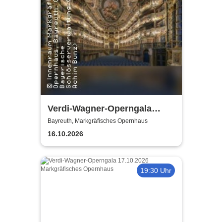
Verdi-Wagner-Operngala
(Zusatzkonzert) - präsentiert
Bayreuth, Markgräfisches Opernhaus
von Opera Classica Europa
16.10.2026
19:30 Uhr