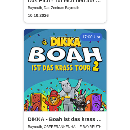
Das Eich - Tut eich ned ab! -
Stefan Eichner | Musik-
Bayreuth, Das Zentrum Bayreuth
Kabarett, Komik und mehr
10.10.2026
17:00 Uhr
DIKKA - Boah ist das krass -
Tour 2026
Bayreuth, OBERFRANKENHALLE BAYREUTH