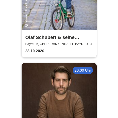
Olaf Schubert & seine
Freunde - Jetzt oder now!
Bayreuth, OBERFRANKENHALLE BAYREUTH
28.10.2026
20:00 Uhr