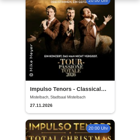
20:00 Uhr
Impulso Tenors - Classical
Crossover
Mistelbach, Stadtsaal Mistelbach
27.11.2026
20:00 Uhr