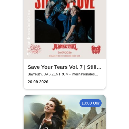
Save Your Tears Vol. 7 | Still
in Love, Blanket Hill,
Bayreuth, DAS ZENTRUM - Internationales
Jugendkulturzentrum Bayreuth
Necklock, Glass Out
26.09.2026
19:00 Uhr