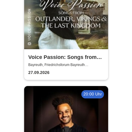
Voice Passion: Songs from
Outlander, Vikings & The Last
Bayreuth, Friedrichsforum Bayreuth
(Balkonsaal)
Kingdom
27.09.2026
20:00 Uhr