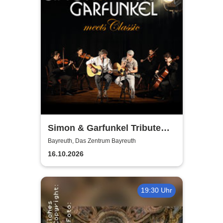
Simon & Garfunkel Tribute
meets Classic - Duo
Bayreuth, Das Zentrum Bayreuth
Graceland
16.10.2026
19:30 Uhr