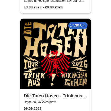
2026
Bayreuth, Festspielrestauration Bayreuther
Festspiele
13.08.2026 - 26.08.2026
17:30 Uhr
Die Toten Hosen - Trink aus!
Wir müssen gehen - Tour
Bayreuth, Volksfestplatz
2026
09.09.2026