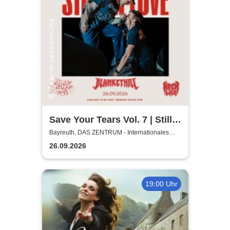
Save Your Tears Vol. 7 | Still
in Love, Blanket Hill,
Bayreuth, DAS ZENTRUM - Internationales
Jugendkulturzentrum Bayreuth
Necklock, Glass Out
26.09.2026
19:00 Uhr