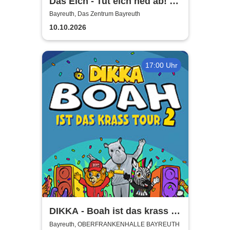
Das Eich - Tut eich ned ab! -
Stefan Eichner | Musik-
Bayreuth, Das Zentrum Bayreuth
Kabarett, Komik und mehr
10.10.2026
17:00 Uhr
DIKKA - Boah ist das krass -
Tour 2026
Bayreuth, OBERFRANKENHALLE BAYREUTH