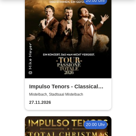
20:00 Uhr
Impulso Tenors - Classical
Crossover
Mistelbach, Stadtsaal Mistelbach
27.11.2026
20:00 Uhr