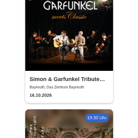
Simon & Garfunkel Tribute
meets Classic - Duo
Bayreuth, Das Zentrum Bayreuth
Graceland
16.10.2026
19:30 Uhr