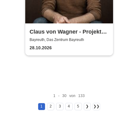
Claus von Wagner - Projekt
Equilibrium
Bayreuth, Das Zentrum Bayreuth
28.10.2026
1 - 30 von 133
1
2
3
4
5
❯
❯❯