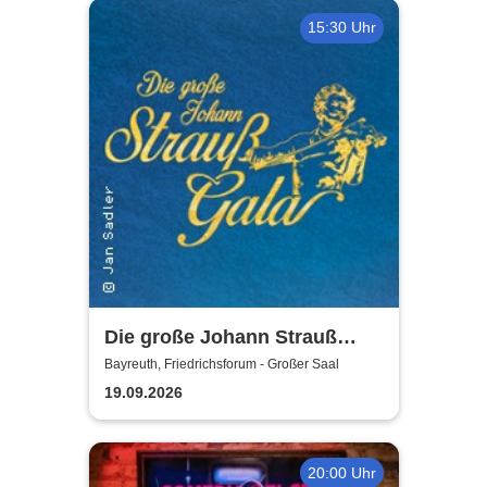
15:30 Uhr
Die große Johann Strauß
Gala - unsterbliche Arien &
Bayreuth, Friedrichsforum - Großer Saal
Duette der Strauß Familie
19.09.2026
20:00 Uhr