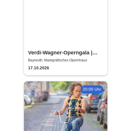
Verdi-Wagner-Operngala |
Thüringen Philharmonie
Bayreuth, Markgräfisches Opernhaus
Gotha-Eisenach
17.10.2026
20:00 Uhr