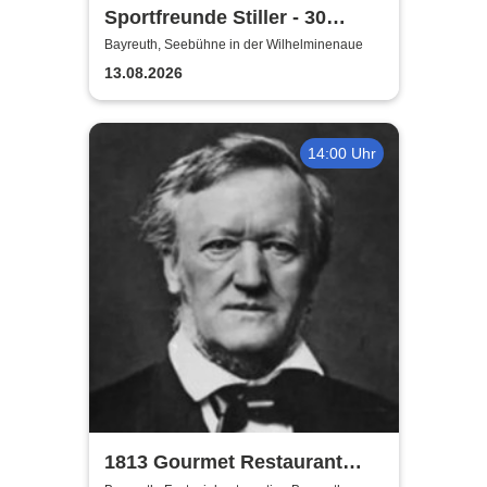
Sportfreunde Stiller - 30
wunderbaren Jahren
Bayreuth, Seebühne in der Wilhelminenaue
13.08.2026
14:00 Uhr
1813 Gourmet Restaurant