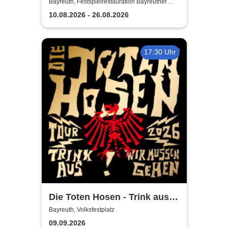
2026
Bayreuth, Festspielrestauration Bayreuther
Festspiele
10.08.2026 - 26.08.2026
17:30 Uhr
Die Toten Hosen - Trink aus!
Wir müssen gehen - Tour
Bayreuth, Volksfestplatz
2026
09.09.2026