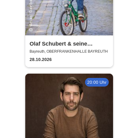
Olaf Schubert & seine
Freunde - Jetzt oder now!
Bayreuth, OBERFRANKENHALLE BAYREUTH
28.10.2026
20:00 Uhr