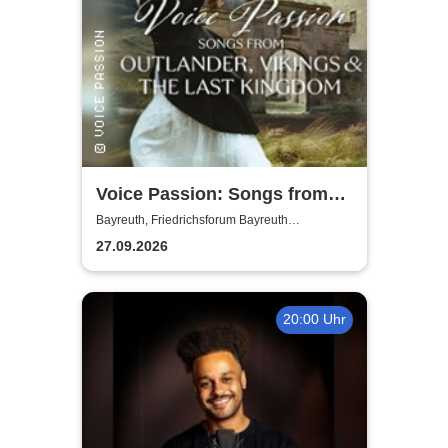
Voice Passion: Songs from
Outlander, Vikings & The Last
Bayreuth, Friedrichsforum Bayreuth
(Balkonsaal)
Kingdom
27.09.2026
20:00 Uhr