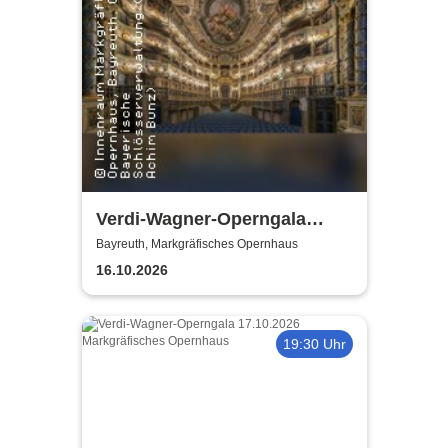
Verdi-Wagner-Operngala
(Zusatzkonzert) - präsentiert
Bayreuth, Markgräfisches Opernhaus
von Opera Classica Europa
16.10.2026
19:30 Uhr