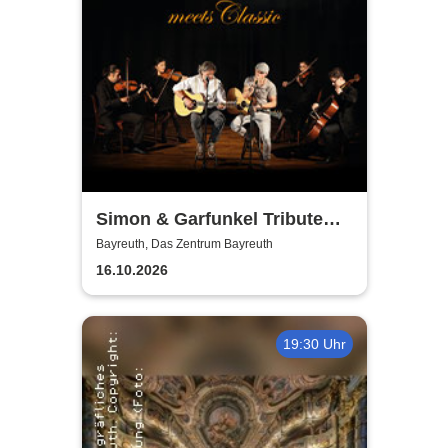
Simon & Garfunkel Tribute
meets Classic - Duo
Bayreuth, Das Zentrum Bayreuth
Graceland
16.10.2026
19:30 Uhr