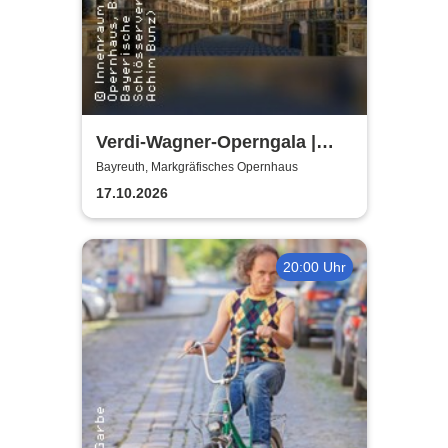
Verdi-Wagner-Operngala |
Thüringen Philharmonie
Bayreuth, Markgräfisches Opernhaus
Gotha-Eisenach
17.10.2026
20:00 Uhr