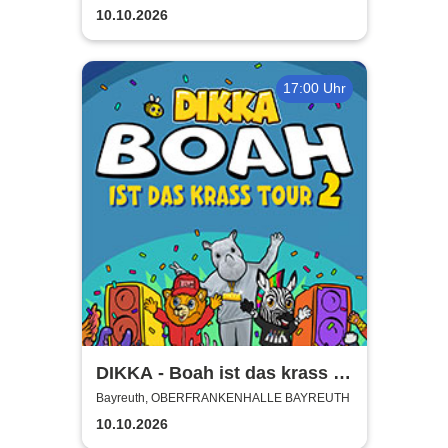
Kabarett, Komik und mehr
10.10.2026
17:00 Uhr
DIKKA - Boah ist das krass -
Tour 2026
Bayreuth, OBERFRANKENHALLE BAYREUTH
10.10.2026