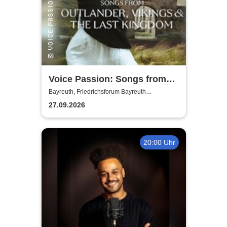
Voice Passion: Songs from
Outlander, Vikings & The Last
Bayreuth, Friedrichsforum Bayreuth
(Balkonsaal)
Kingdom
27.09.2026
20:00 Uhr