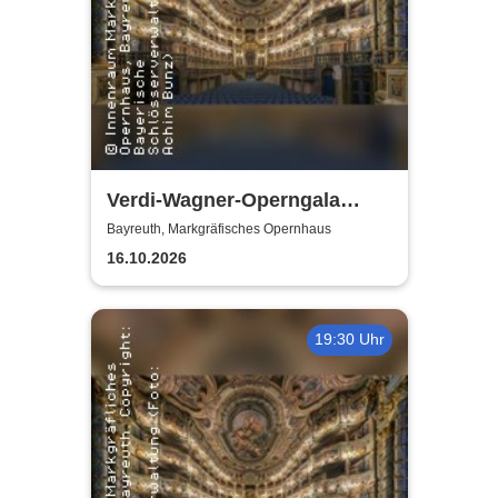
Verdi-Wagner-Operngala
(Zusatzkonzert) - präsentiert
Bayreuth, Markgräfisches Opernhaus
von Opera Classica Europa
16.10.2026
19:30 Uhr