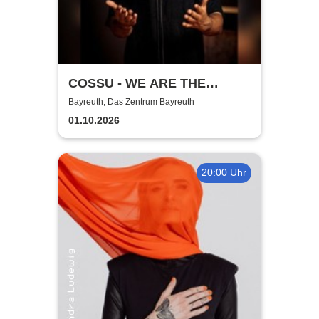
COSSU - WE ARE THE
GERMANS - Stand-Up
Bayreuth, Das Zentrum Bayreuth
Comedy
01.10.2026
20:00 Uhr