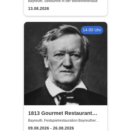
wunderbaren Jahren
Bayreuth, Seebühne in der Wilhelminenaue
13.08.2026
14:00 Uhr
1813 Gourmet Restaurant
2026
Bayreuth, Festspielrestauration Bayreuther
Festspiele
09.08.2026 - 26.08.2026