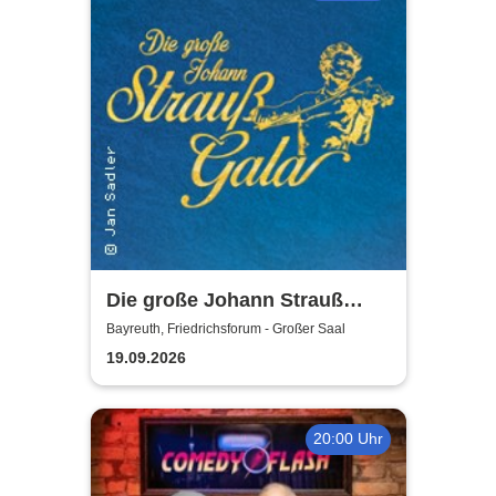
Die große Johann Strauß
Gala - unsterbliche Arien &
Bayreuth, Friedrichsforum - Großer Saal
Duette der Strauß Familie
19.09.2026
20:00 Uhr