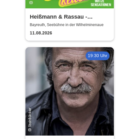
Heißmann & Rassau -
Lustbarkeiten
Bayreuth, Seebühne in der Wilhelminenaue
11.08.2026
19:30 Uhr