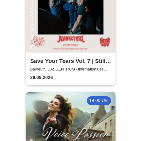
Save Your Tears Vol. 7 | Still
in Love, Blanket Hill,
Bayreuth, DAS ZENTRUM - Internationales
Jugendkulturzentrum Bayreuth
Necklock, Glass Out
26.09.2026
19:00 Uhr