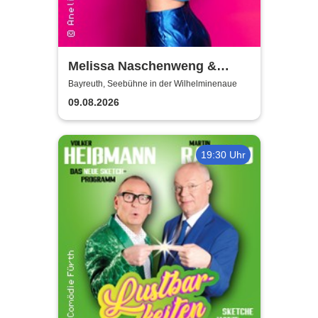
Melissa Naschenweng &
Band - LIVE
Bayreuth, Seebühne in der Wilhelminenaue
09.08.2026
19:30 Uhr