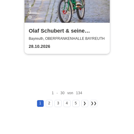
Olaf Schubert & seine
Freunde - Jetzt oder now!
Bayreuth, OBERFRANKENHALLE BAYREUTH
28.10.2026
1 - 30 von 134
1
2
3
4
5
❯
❯❯