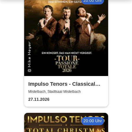
20:00 Uhr
Impulso Tenors - Classical
Crossover
Mistelbach, Stadtsaal Mistelbach
27.11.2026
20:00 Uhr