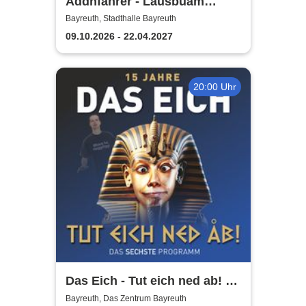
Addnfahrer - Lausbuam
Gschicht'n
Bayreuth, Stadthalle Bayreuth
09.10.2026 - 22.04.2027
20:00 Uhr
Das Eich - Tut eich ned ab! -
Stefan Eichner | Musik-
Bayreuth, Das Zentrum Bayreuth