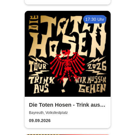
17:30 Uhr
Die Toten Hosen - Trink aus!
Wir müssen gehen - Tour
Bayreuth, Volksfestplatz
2026
09.09.2026