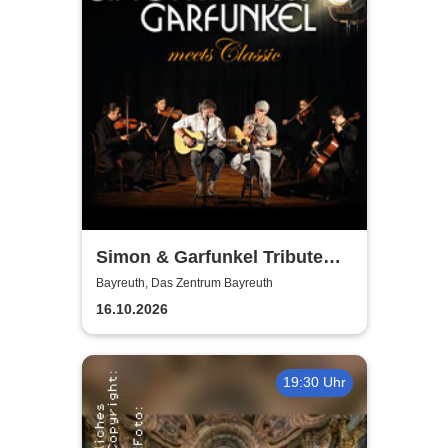
Simon & Garfunkel Tribute
meets Classic - Duo
Bayreuth, Das Zentrum Bayreuth
Graceland
16.10.2026
19:30 Uhr