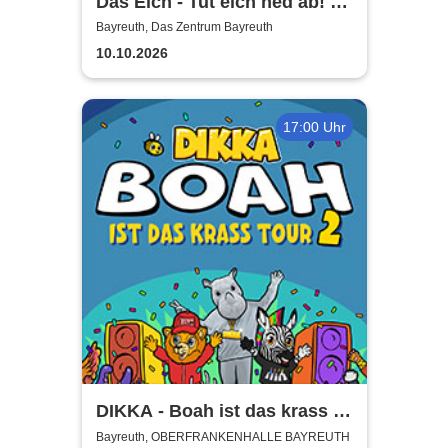
Das Eich - Tut eich ned ab! -
Stefan Eichner | Musik-
Bayreuth, Das Zentrum Bayreuth
Kabarett, Komik und mehr
10.10.2026
17:00 Uhr
DIKKA - Boah ist das krass -
Tour 2026
Bayreuth, OBERFRANKENHALLE BAYREUTH