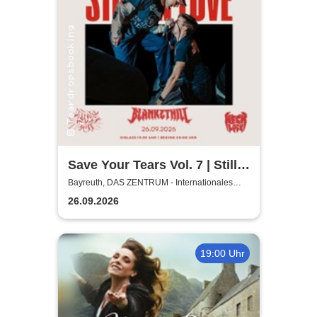
Save Your Tears Vol. 7 | Still
in Love, Blanket Hill,
Bayreuth, DAS ZENTRUM - Internationales
Jugendkulturzentrum Bayreuth
Necklock, Glass Out
26.09.2026
19:00 Uhr