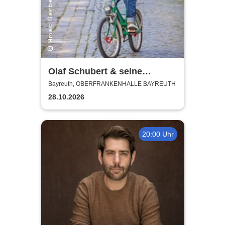
Olaf Schubert & seine
Freunde - Jetzt oder now!
Bayreuth, OBERFRANKENHALLE BAYREUTH
28.10.2026
20:00 Uhr