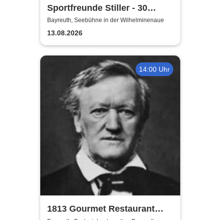
Sportfreunde Stiller - 30
wunderbaren Jahren
Bayreuth, Seebühne in der Wilhelminenaue
13.08.2026
14:00 Uhr
1813 Gourmet Restaurant