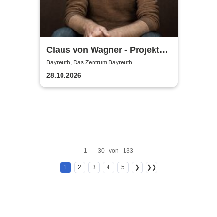
Claus von Wagner - Projekt
Equilibrium
Bayreuth, Das Zentrum Bayreuth
28.10.2026
1 - 30 von 133
1
2
3
4
5
❯
❯❯