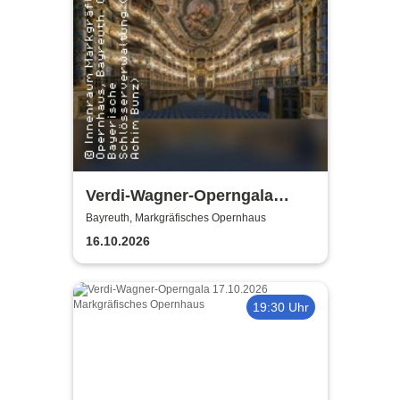
Verdi-Wagner-Operngala
(Zusatzkonzert) - präsentiert
Bayreuth, Markgräfisches Opernhaus
von Opera Classica Europa
16.10.2026
19:30 Uhr