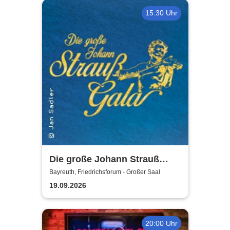
15:30 Uhr
Die große Johann Strauß
Gala - unsterbliche Arien &
Bayreuth, Friedrichsforum - Großer Saal
Duette der Strauß Familie
19.09.2026
20:00 Uhr