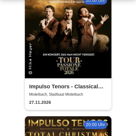
20:00 Uhr
Impulso Tenors - Classical
Crossover
Mistelbach, Stadtsaal Mistelbach
27.11.2026
20:00 Uhr