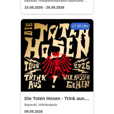
2026
Bayreuth, Festspielrestauration Bayreuther
Festspiele
10.08.2026 - 26.08.2026
17:30 Uhr
Die Toten Hosen - Trink aus!
Wir müssen gehen - Tour
Bayreuth, Volksfestplatz
2026
09.09.2026