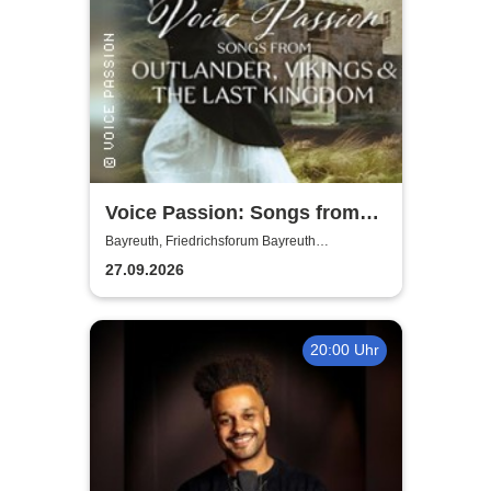
Voice Passion: Songs from
Outlander, Vikings & The Last
Bayreuth, Friedrichsforum Bayreuth
(Balkonsaal)
Kingdom
27.09.2026
20:00 Uhr