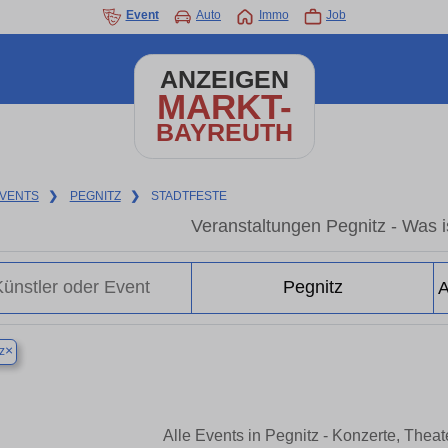
Event
Auto
Immo
Job
ANZEIGEN
MARKT-
BAYREUTH
VENTS
❯
PEGNITZ
❯
STADTFESTE
Veranstaltungen Pegnitz - Was is
×
z
Alle Events in Pegnitz - Konzerte, Thea