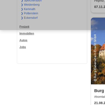
❯ Speichersdorf
Pegnitz,
❯ Weidenberg
07.11.
❯ Kemnath
❯ Pottenstein
❯ Eckersdorf
Freizeit
Immobilien
Autos
Jobs
Burg 
Burg
Ahorntal
21.08.