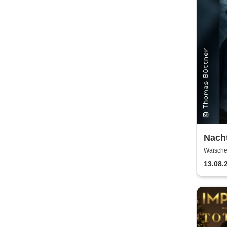
Nach
Wais
Waische
13.08.