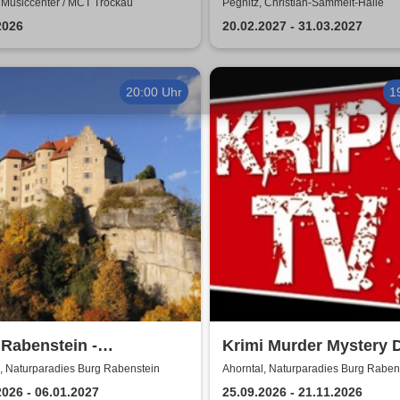
 Musiccenter / MCT Trockau
Pegnitz, Christian-Sammelt-Halle
2026
20.02.2027 - 31.03.2027
20:00 Uhr
1
Rabenstein -
Krimi Murder Mystery 
konzerte
- Kripo TV
, Naturparadies Burg Rabenstein
Ahorntal, Naturparadies Burg Raben
2026 - 06.01.2027
25.09.2026 - 21.11.2026