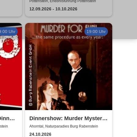
Die Inszenierung gegen
Pottenstein, Erlebnisführung Pottenstein
Verleumdung & Ausgrenzung
12.09.2026 - 10.10.2026
9:00 Uhr
19:00 Uhr
Dinner
Dinnershow: Murder Mystery
Dinner - Murder for Fun
stein
Ahorntal, Naturparadies Burg Rabenstein
24.10.2026