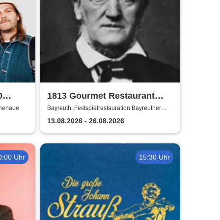
0
1813 Gourmet Restaurant
2026
inenaue
Bayreuth, Festspielrestauration Bayreuther
Festspiele
13.08.2026 - 26.08.2026
0:00 Uhr
15:30 Uhr