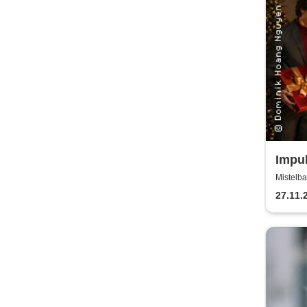
Impul
Chri
Mistelba
27.11.