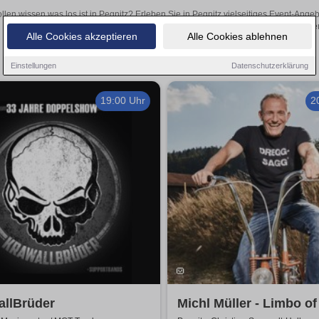
llen wissen was los ist in Pegnitz? Erleben Sie in Pegnitz vielseitiges Event-Ang
oder aufregende Veranstaltungen in Pegnitz – hier finden
Alle Cookies akzeptieren
Alle Cookies ablehnen
Einstellungen
Datenschutzerklärung
19:00 Uhr
2
allBrüder
Michl Müller - Limbo of