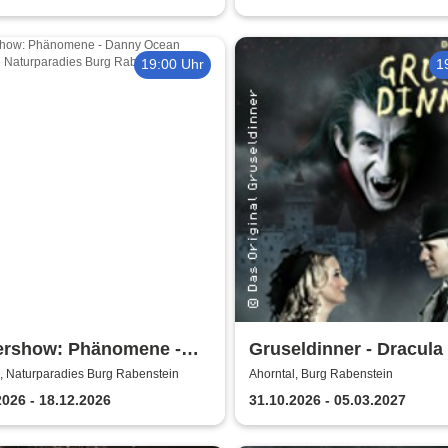
19:00 Uhr
1
ershow: Phänomene -
Gruseldinner - Dracula
y Ocean
, Naturparadies Burg Rabenstein
Ahorntal, Burg Rabenstein
2026 - 18.12.2026
31.10.2026 - 05.03.2027