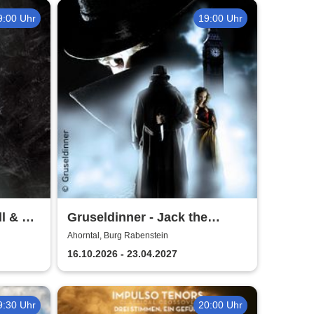
9:00 Uhr
19:00 Uhr
l & Mr.
Gruseldinner - Jack the
Ripper
Ahorntal, Burg Rabenstein
16.10.2026 - 23.04.2027
9:30 Uhr
20:00 Uhr