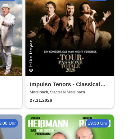
Impulso Tenors - Classical
Crossover
Mistelbach, Stadtsaal Mistelbach
27.11.2026
5:00 Uhr
19:30 Uhr