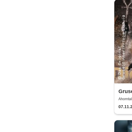
Gruse
Ahorntal
07.11.