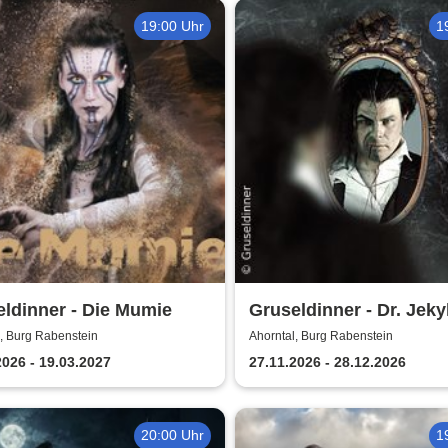
19:00 Uhr
1
ldinner - Die Mumie
Gruseldinner - Dr. Jekyl
Hyde
, Burg Rabenstein
Ahorntal, Burg Rabenstein
2026 - 19.03.2027
27.11.2026 - 28.12.2026
20:00 Uhr
1