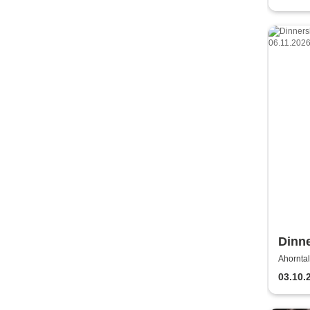
Dinn
Dann
Ahorntal
03.10.