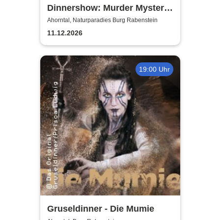
Dinnershow: Murder Mystery
Dinner
Ahorntal, Naturparadies Burg Rabenstein
11.12.2026
19:00 Uhr
Gruseldinner - Die Mumie