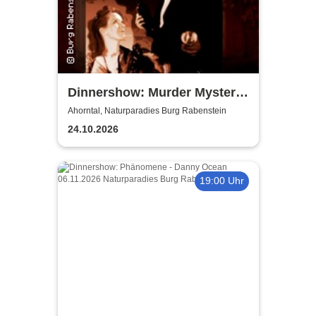
Dinnershow: Murder Mystery
Dinner - Murder for Fun
Ahorntal, Naturparadies Burg Rabenstein
24.10.2026
19:00 Uhr