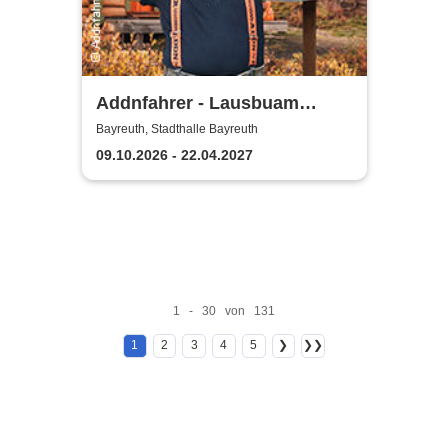
Addnfahrer - Lausbuam
Gschicht'n
Bayreuth, Stadthalle Bayreuth
09.10.2026 - 22.04.2027
1 - 30 von 131
1
2
3
4
5
❯
❯❯