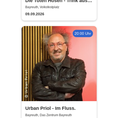
Die Toten Hosen - Trink aus!
Wir müssen gehen - Tour
Bayreuth, Volksfestplatz
2026
09.09.2026
20:00 Uhr
Urban Priol - Im Fluss.
Bayreuth, Das Zentrum Bayreuth