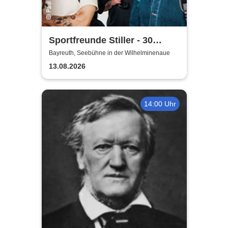
Sportfreunde Stiller - 30
wunderbaren Jahren
Bayreuth, Seebühne in der Wilhelminenaue
13.08.2026
14:00 Uhr