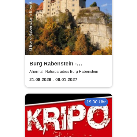
Burg Rabenstein -
Burgkonzerte
Ahorntal, Naturparadies Burg Rabenstein
21.08.2026 - 06.01.2027
19:00 Uhr