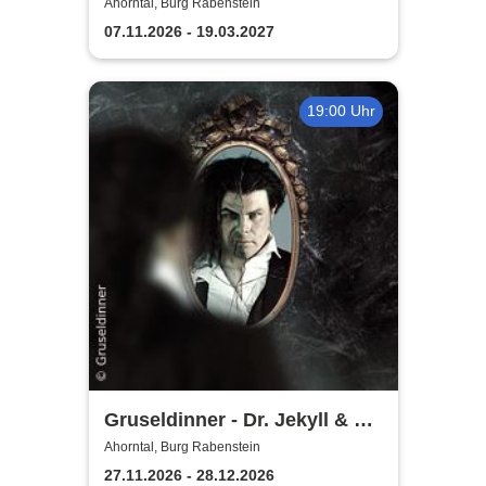
Ahorntal, Burg Rabenstein
07.11.2026 - 19.03.2027
19:00 Uhr
Gruseldinner - Dr. Jekyll & Mr.
Hyde
Ahorntal, Burg Rabenstein
27.11.2026 - 28.12.2026