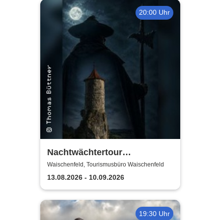
20:00 Uhr
Nachtwächtertour
Waischenfeld
Waischenfeld, Tourismusbüro Waischenfeld
13.08.2026 - 10.09.2026
19:30 Uhr