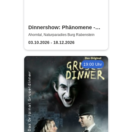
Dinnershow: Phänomene -
Danny Ocean
Ahorntal, Naturparadies Burg Rabenstein
03.10.2026 - 18.12.2026
19:00 Uhr