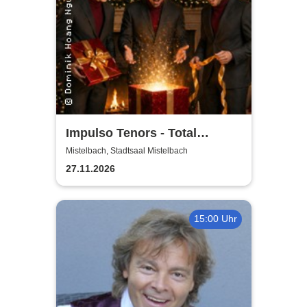
Impulso Tenors - Total
Christmas
Mistelbach, Stadtsaal Mistelbach
27.11.2026
15:00 Uhr