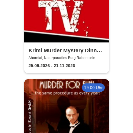
Krimi Murder Mystery Dinner
- Kripo TV
Ahorntal, Naturparadies Burg Rabenstein
25.09.2026 - 21.11.2026
19:00 Uhr