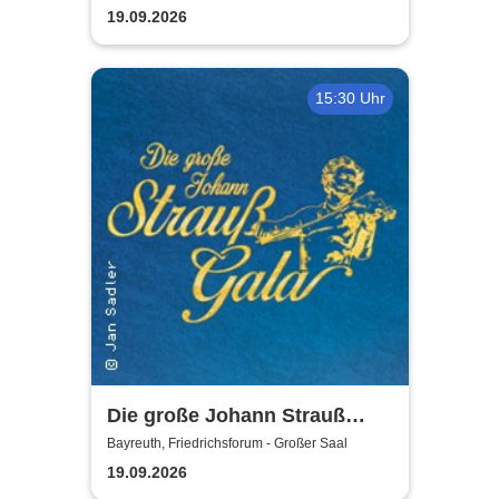
19.09.2026
15:30 Uhr
Die große Johann Strauß
Gala - unsterbliche Arien &
Bayreuth, Friedrichsforum - Großer Saal
Duette der Strauß Familie
19.09.2026