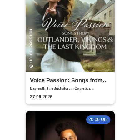
Voice Passion: Songs from
Outlander, Vikings & The Last
Bayreuth, Friedrichsforum Bayreuth
(Balkonsaal)
Kingdom
27.09.2026
20:00 Uhr