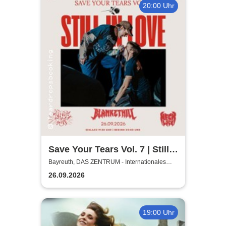
20:00 Uhr
Save Your Tears Vol. 7 | Still
in Love, Blanket Hill,
Bayreuth, DAS ZENTRUM - Internationales
Jugendkulturzentrum Bayreuth
Necklock, Glass Out
26.09.2026
19:00 Uhr