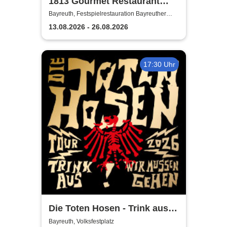
1813 Gourmet Restaurant
2026
Bayreuth, Festspielrestauration Bayreuther
Festspiele
13.08.2026 - 26.08.2026
17:30 Uhr
Die Toten Hosen - Trink aus!
Wir müssen gehen - Tour
Bayreuth, Volksfestplatz