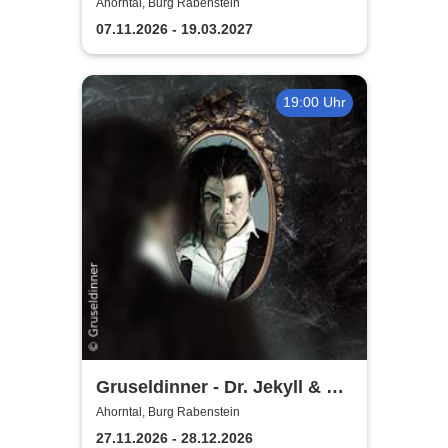
Ahorntal, Burg Rabenstein
07.11.2026 - 19.03.2027
19:00 Uhr
Gruseldinner - Dr. Jekyll & Mr.
Hyde
Ahorntal, Burg Rabenstein
27.11.2026 - 28.12.2026