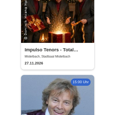
Impulso Tenors - Total
Christmas
Mistelbach, Stadtsaal Mistelbach
27.11.2026
15:00 Uhr