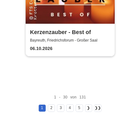
Kerzenzauber - Best of
Bayreuth, Friedrichsforum - Großer Saal
06.10.2026
1 - 30 von 131
1
2
3
4
5
❯
❯❯