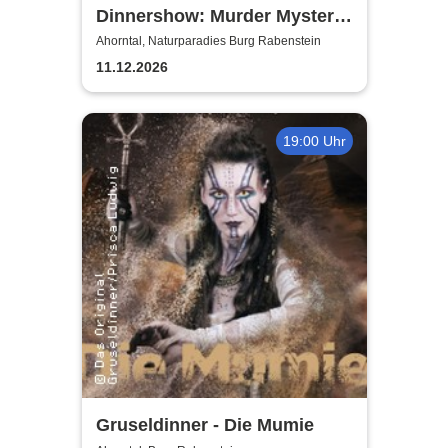
Dinnershow: Murder Mystery
Dinner
Ahorntal, Naturparadies Burg Rabenstein
11.12.2026
19:00 Uhr
Gruseldinner - Die Mumie