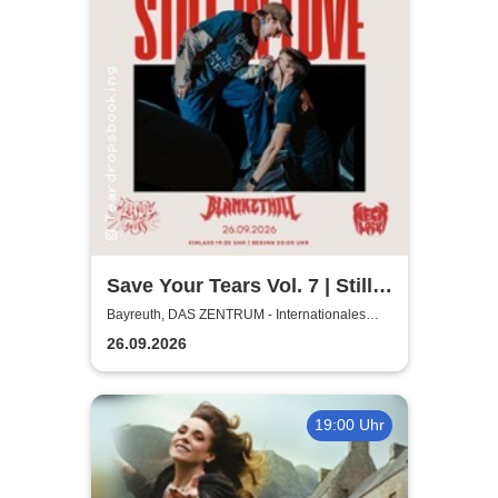
Save Your Tears Vol. 7 | Still
in Love, Blanket Hill,
Bayreuth, DAS ZENTRUM - Internationales
Jugendkulturzentrum Bayreuth
Necklock, Glass Out
26.09.2026
19:00 Uhr