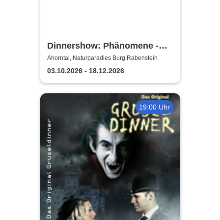
Dinnershow: Phänomene -
Danny Ocean
Ahorntal, Naturparadies Burg Rabenstein
03.10.2026 - 18.12.2026
19:00 Uhr