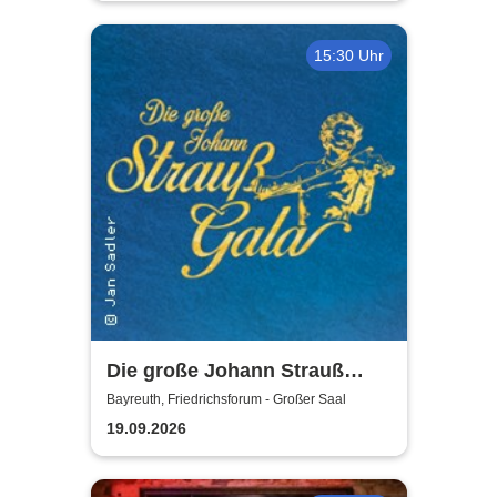
15:30 Uhr
Die große Johann Strauß
Gala - unsterbliche Arien &
Bayreuth, Friedrichsforum - Großer Saal
Duette der Strauß Familie
19.09.2026