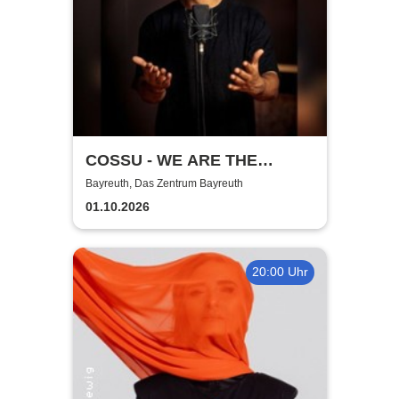
COSSU - WE ARE THE
GERMANS - Stand-Up
Bayreuth, Das Zentrum Bayreuth
Comedy
01.10.2026
20:00 Uhr