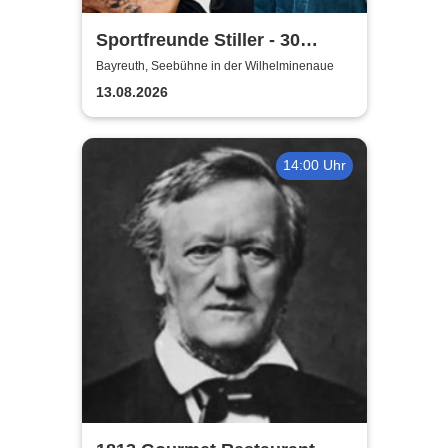
Sportfreunde Stiller - 30
wunderbaren Jahren
Bayreuth, Seebühne in der Wilhelminenaue
13.08.2026
14:00 Uhr