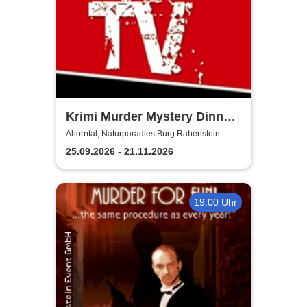
Krimi Murder Mystery Dinner
- Kripo TV
Ahorntal, Naturparadies Burg Rabenstein
25.09.2026 - 21.11.2026
19:00 Uhr