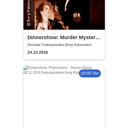
Dinnershow: Murder Mystery
Dinner - Murder for Fun
Ahorntal, Naturparadies Burg Rabenstein
24.10.2026
19:00 Uhr