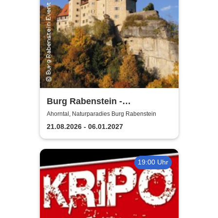
Burg Rabenstein -
Burgkonzerte
Ahorntal, Naturparadies Burg Rabenstein
21.08.2026 - 06.01.2027
19:00 Uhr