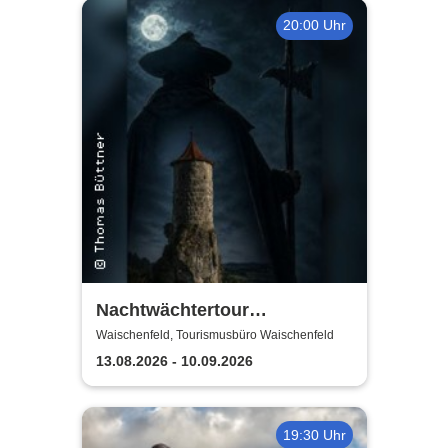
20:00 Uhr
Nachtwächtertour
Waischenfeld
Waischenfeld, Tourismusbüro Waischenfeld
13.08.2026 - 10.09.2026
19:30 Uhr