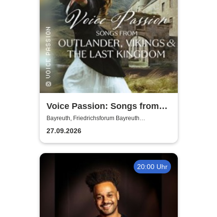
Voice Passion: Songs from
Outlander, Vikings & The Last
Bayreuth, Friedrichsforum Bayreuth
(Balkonsaal)
Kingdom
27.09.2026
20:00 Uhr