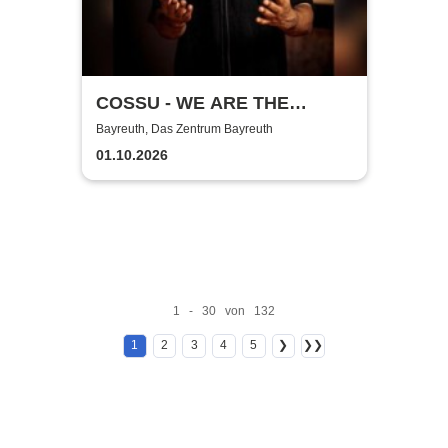
COSSU - WE ARE THE
GERMANS - Stand-Up
Bayreuth, Das Zentrum Bayreuth
Comedy
01.10.2026
1 - 30 von 132
1
2
3
4
5
❯
❯❯