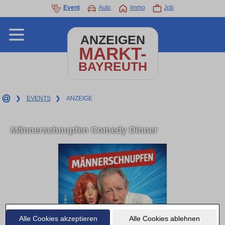
Event
Auto
Immo
Job
ANZEIGEN
MARKT-
BAYREUTH
❯
EVENTS
❯
ANZEIGE
Männerschnupfen Comedy Dinner
Alle Cookies akzeptieren
Alle Cookies ablehnen