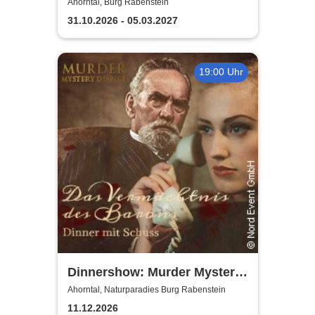
Ahorntal, Burg Rabenstein
31.10.2026 - 05.03.2027
19:00 Uhr
Dinnershow: Murder Mystery
Dinner
Ahorntal, Naturparadies Burg Rabenstein
11.12.2026