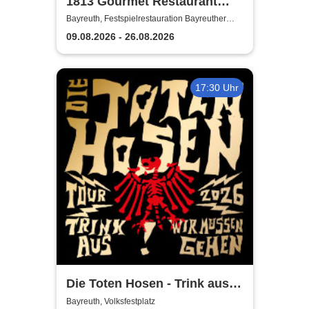
1813 Gourmet Restaurant
2026
Bayreuth, Festspielrestauration Bayreuther
Festspiele
09.08.2026 - 26.08.2026
17:30 Uhr
Die Toten Hosen - Trink aus!
Wir müssen gehen - Tour
Bayreuth, Volksfestplatz