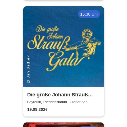
15:30 Uhr
Die große Johann Strauß
Gala - unsterbliche Arien &
Bayreuth, Friedrichsforum - Großer Saal
Duette der Strauß Familie
19.09.2026