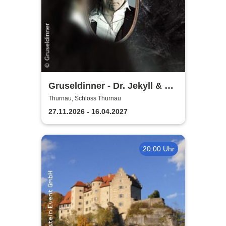
Gruseldinner - Dr. Jekyll & Mr.
Hyde
Thurnau, Schloss Thurnau
27.11.2026 - 16.04.2027
20:00 Uhr