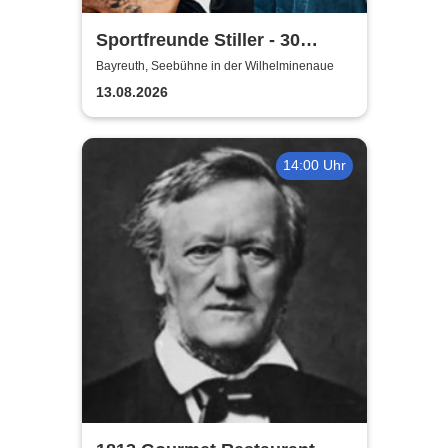
Sportfreunde Stiller - 30
wunderbaren Jahren
Bayreuth, Seebühne in der Wilhelminenaue
13.08.2026
14:00 Uhr