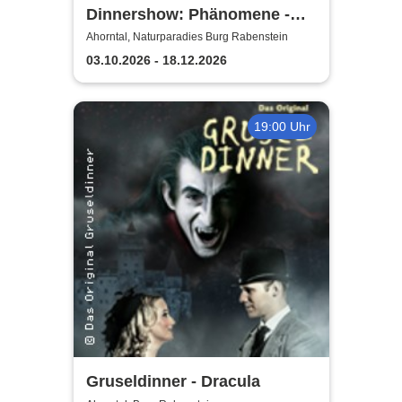
Dinnershow: Phänomene -
Danny Ocean
Ahorntal, Naturparadies Burg Rabenstein
03.10.2026 - 18.12.2026
19:00 Uhr
Gruseldinner - Dracula