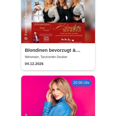
Blondinen bevorzugt &
Ronny Söllner | Weihnachten
Weismain, Tanzcenter Deuber
damals und heute
04.12.2026
20:00 Uhr