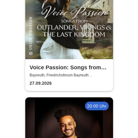
Voice Passion: Songs from
Outlander, Vikings & The Last
Bayreuth, Friedrichsforum Bayreuth
(Balkonsaal)
Kingdom
27.09.2026
20:00 Uhr