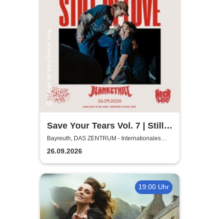
Save Your Tears Vol. 7 | Still
in Love, Blanket Hill,
Bayreuth, DAS ZENTRUM - Internationales
Jugendkulturzentrum Bayreuth
Necklock, Glass Out
26.09.2026
19:00 Uhr