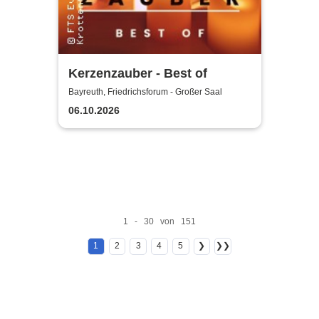
Kerzenzauber - Best of
Bayreuth, Friedrichsforum - Großer Saal
06.10.2026
1 - 30 von 151
1
2
3
4
5
❯
❯❯