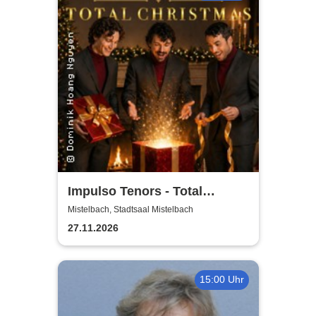
Impulso Tenors - Total
Christmas
Mistelbach, Stadtsaal Mistelbach
27.11.2026
15:00 Uhr