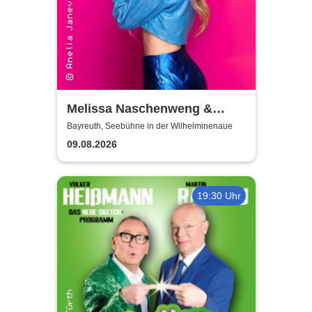
Melissa Naschenweng &
Band - LIVE
Bayreuth, Seebühne in der Wilhelminenaue
09.08.2026
19:30 Uhr