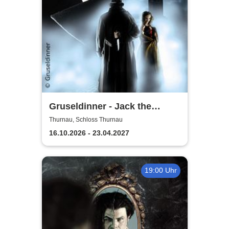
Gruseldinner - Jack the
Ripper
Thurnau, Schloss Thurnau
16.10.2026 - 23.04.2027
19:00 Uhr