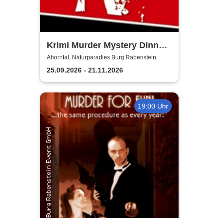
Krimi Murder Mystery Dinner
- Kripo TV
Ahorntal, Naturparadies Burg Rabenstein
25.09.2026 - 21.11.2026
19:00 Uhr