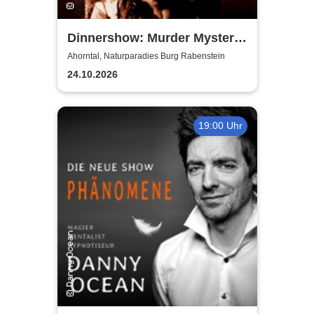
Dinnershow: Murder Mystery
Dinner - Murder for Fun
Ahorntal, Naturparadies Burg Rabenstein
24.10.2026
19:00 Uhr