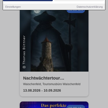
Einstellungen
Datenschutzerklärung
20:00 Uhr
Nachtwächtertour
Waischenfeld
Waischenfeld, Tourismusbüro Waischenfeld
13.08.2026 - 10.09.2026