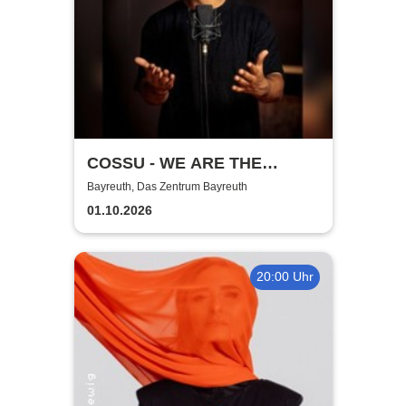
COSSU - WE ARE THE
GERMANS - Stand-Up
Bayreuth, Das Zentrum Bayreuth
Comedy
01.10.2026
20:00 Uhr