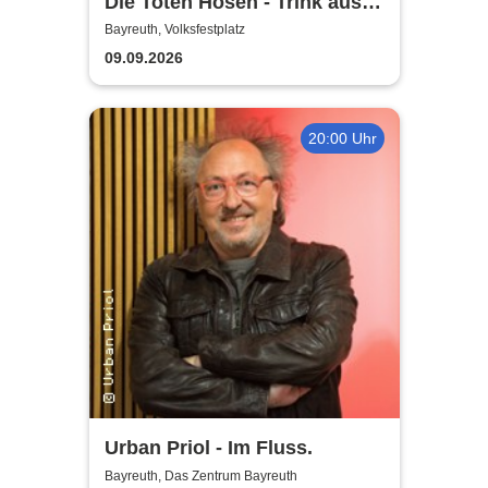
Die Toten Hosen - Trink aus!
Wir müssen gehen - Tour
Bayreuth, Volksfestplatz
2026
09.09.2026
20:00 Uhr
Urban Priol - Im Fluss.
Bayreuth, Das Zentrum Bayreuth