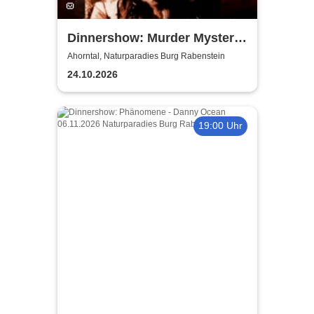
Dinnershow: Murder Mystery
Dinner - Murder for Fun
Ahorntal, Naturparadies Burg Rabenstein
24.10.2026
19:00 Uhr