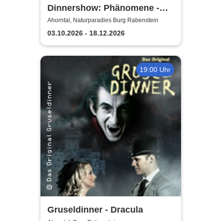
Dinnershow: Phänomene -
Danny Ocean
Ahorntal, Naturparadies Burg Rabenstein
03.10.2026 - 18.12.2026
19:00 Uhr
Gruseldinner - Dracula