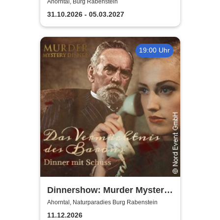
Ahorntal, Burg Rabenstein
31.10.2026 - 05.03.2027
19:00 Uhr
Dinnershow: Murder Mystery
Dinner
Ahorntal, Naturparadies Burg Rabenstein
11.12.2026