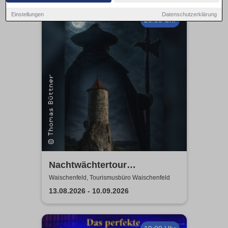
Einstellungen
Datenschutzerklärung
20:00 Uhr
Nachtwächtertour
Waischenfeld
Waischenfeld, Tourismusbüro Waischenfeld
13.08.2026 - 10.09.2026