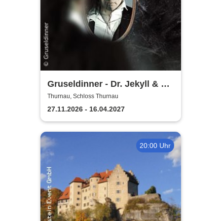
Gruseldinner - Dr. Jekyll & Mr.
Hyde
Thurnau, Schloss Thurnau
27.11.2026 - 16.04.2027
20:00 Uhr