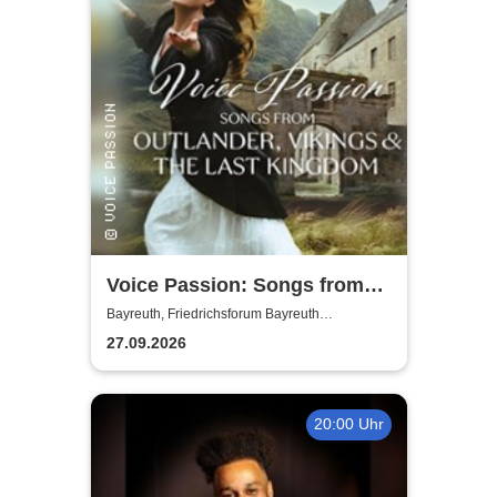
Voice Passion: Songs from
Outlander, Vikings & The Last
Bayreuth, Friedrichsforum Bayreuth
(Balkonsaal)
Kingdom
27.09.2026
20:00 Uhr