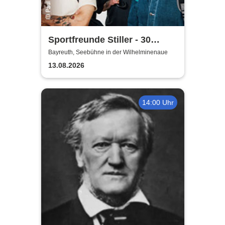
Sportfreunde Stiller - 30
wunderbaren Jahren
Bayreuth, Seebühne in der Wilhelminenaue
13.08.2026
14:00 Uhr