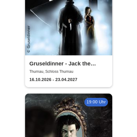
Gruseldinner - Jack the
Ripper
Thurnau, Schloss Thurnau
16.10.2026 - 23.04.2027
19:00 Uhr