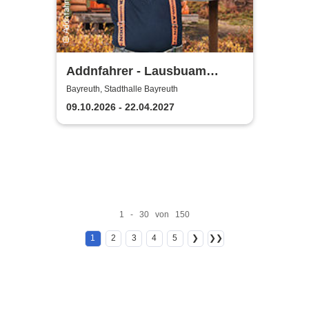
Addnfahrer - Lausbuam
Gschicht'n
Bayreuth, Stadthalle Bayreuth
09.10.2026 - 22.04.2027
1 - 30 von 150
1
2
3
4
5
❯
❯❯