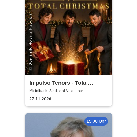
Impulso Tenors - Total
Christmas
Mistelbach, Stadtsaal Mistelbach
27.11.2026
15:00 Uhr