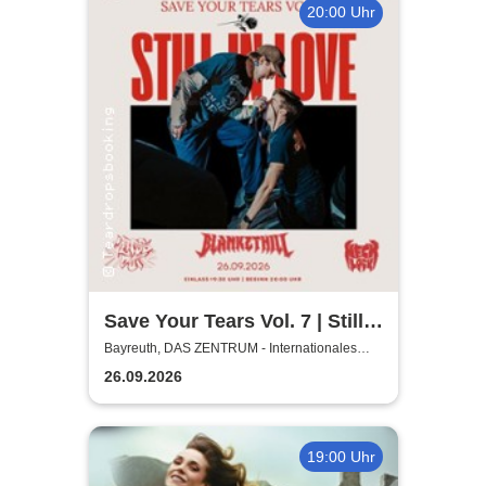
20:00 Uhr
Save Your Tears Vol. 7 | Still
in Love, Blanket Hill,
Bayreuth, DAS ZENTRUM - Internationales
Jugendkulturzentrum Bayreuth
Necklock, Glass Out
26.09.2026
19:00 Uhr