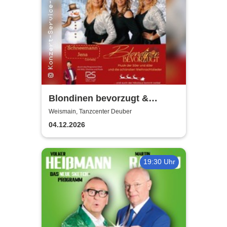
Blondinen bevorzugt &
Ronny Söllner | Weihnachten
Weismain, Tanzcenter Deuber
damals und heute
04.12.2026
19:30 Uhr