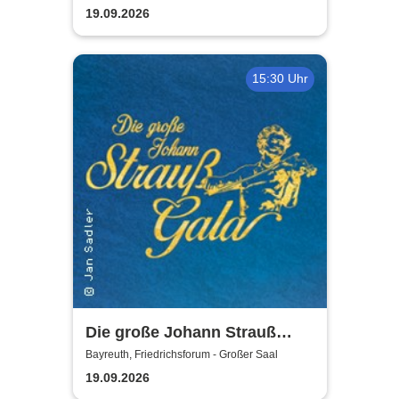
19.09.2026
15:30 Uhr
Die große Johann Strauß
Gala - unsterbliche Arien &
Bayreuth, Friedrichsforum - Großer Saal
Duette der Strauß Familie
19.09.2026