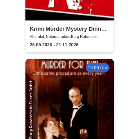
Krimi Murder Mystery Dinner
- Kripo TV
Ahorntal, Naturparadies Burg Rabenstein
25.09.2026 - 21.11.2026
19:00 Uhr