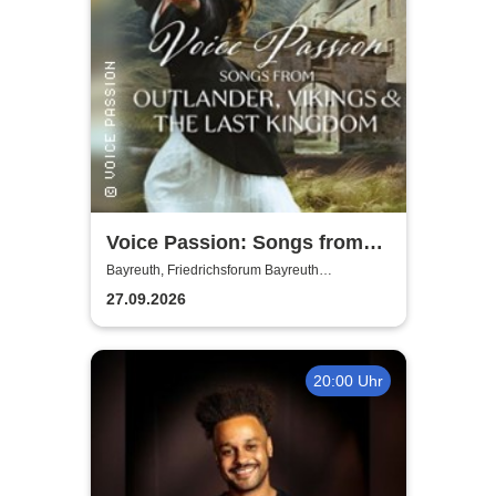
Voice Passion: Songs from
Outlander, Vikings & The Last
Bayreuth, Friedrichsforum Bayreuth
(Balkonsaal)
Kingdom
27.09.2026
20:00 Uhr