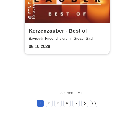
Kerzenzauber - Best of
Bayreuth, Friedrichsforum - Großer Saal
06.10.2026
1 - 30 von 151
1
2
3
4
5
❯
❯❯