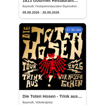
1813 Gourmet Restaurant
2026
Bayreuth, Festspielrestauration Bayreuther
Festspiele
09.08.2026 - 26.08.2026
17:30 Uhr
Die Toten Hosen - Trink aus!
Wir müssen gehen - Tour
Bayreuth, Volksfestplatz