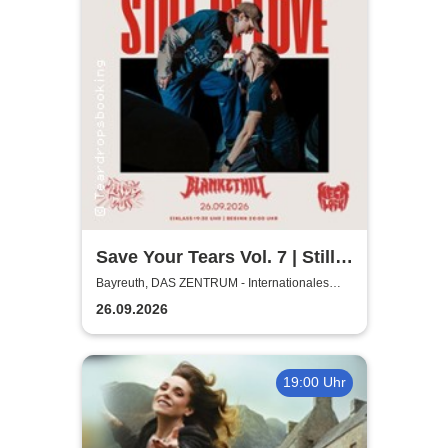
Save Your Tears Vol. 7 | Still
in Love, Blanket Hill,
Bayreuth, DAS ZENTRUM - Internationales
Jugendkulturzentrum Bayreuth
Necklock, Glass Out
26.09.2026
19:00 Uhr