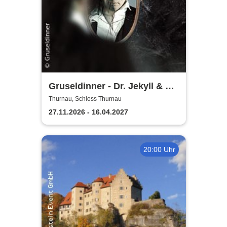
Gruseldinner - Dr. Jekyll & Mr.
Hyde
Thurnau, Schloss Thurnau
27.11.2026 - 16.04.2027
20:00 Uhr