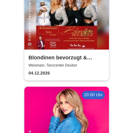
Blondinen bevorzugt &
Ronny Söllner | Weihnachten
Weismain, Tanzcenter Deuber
damals und heute
04.12.2026
20:00 Uhr