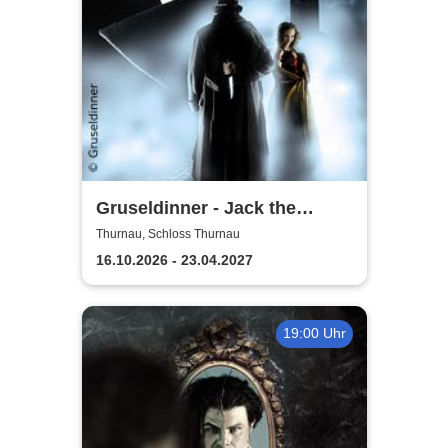
Gruseldinner - Jack the
Ripper
Thurnau, Schloss Thurnau
16.10.2026 - 23.04.2027
19:00 Uhr