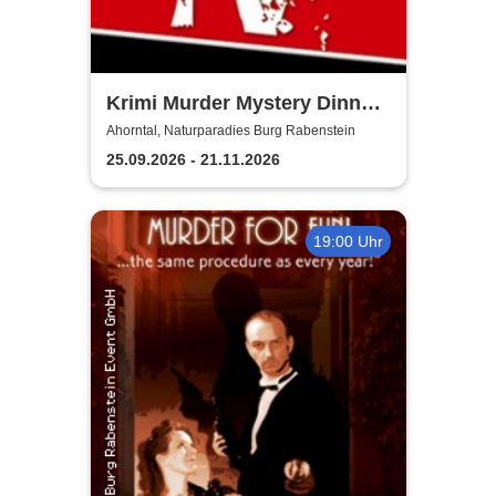
Krimi Murder Mystery Dinner
- Kripo TV
Ahorntal, Naturparadies Burg Rabenstein
25.09.2026 - 21.11.2026
19:00 Uhr