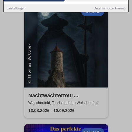
Einstellungen
Datenschutzerklärung
20:00 Uhr
Nachtwächtertour
Waischenfeld
Waischenfeld, Tourismusbüro Waischenfeld
13.08.2026 - 10.09.2026