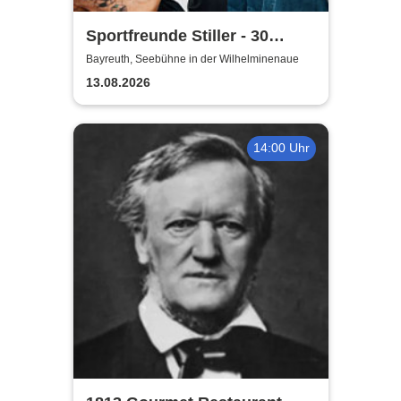
Sportfreunde Stiller - 30
wunderbaren Jahren
Bayreuth, Seebühne in der Wilhelminenaue
13.08.2026
14:00 Uhr