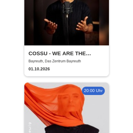
COSSU - WE ARE THE
GERMANS - Stand-Up
Bayreuth, Das Zentrum Bayreuth
Comedy
01.10.2026
20:00 Uhr