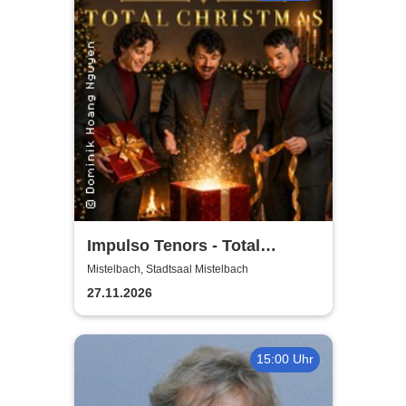
Impulso Tenors - Total
Christmas
Mistelbach, Stadtsaal Mistelbach
27.11.2026
15:00 Uhr