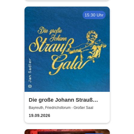
15:30 Uhr
Die große Johann Strauß
Gala - unsterbliche Arien &
Bayreuth, Friedrichsforum - Großer Saal
Duette der Strauß Familie
19.09.2026