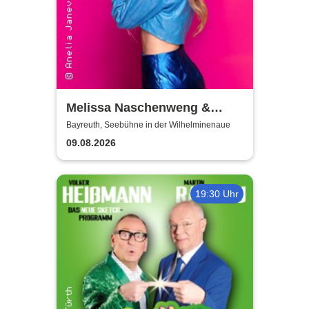
Melissa Naschenweng &
Band - LIVE
Bayreuth, Seebühne in der Wilhelminenaue
09.08.2026
19:30 Uhr