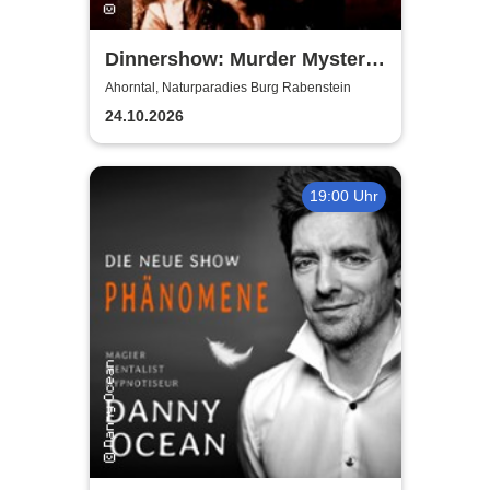
Dinnershow: Murder Mystery
Dinner - Murder for Fun
Ahorntal, Naturparadies Burg Rabenstein
24.10.2026
19:00 Uhr