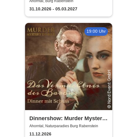
Ahorntal, Burg Rabenstein
31.10.2026 - 05.03.2027
19:00 Uhr
Dinnershow: Murder Mystery
Dinner
Ahorntal, Naturparadies Burg Rabenstein
11.12.2026