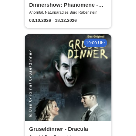
Dinnershow: Phänomene -
Danny Ocean
Ahorntal, Naturparadies Burg Rabenstein
03.10.2026 - 18.12.2026
19:00 Uhr
Gruseldinner - Dracula