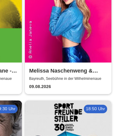
ane -
Melissa Naschenweng &
26
Band - LIVE
inenaue
Bayreuth, Seebühne in der Wilhelminenaue
09.08.2026
9:30 Uhr
18:50 Uhr