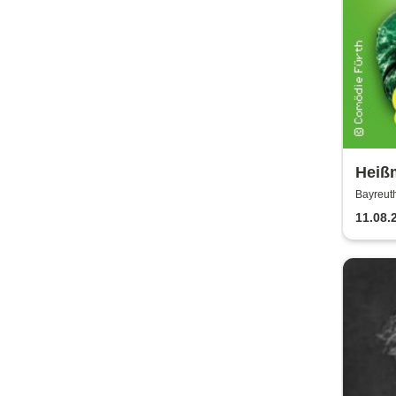
Heiß
Lustb
Bayreut
11.08.