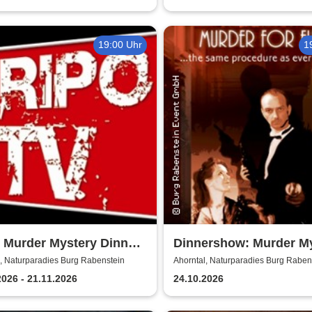
19:00 Uhr
1
 Murder Mystery Dinner
Dinnershow: Murder M
po TV
Dinner - Murder for Fu
, Naturparadies Burg Rabenstein
Ahorntal, Naturparadies Burg Raben
2026 - 21.11.2026
24.10.2026