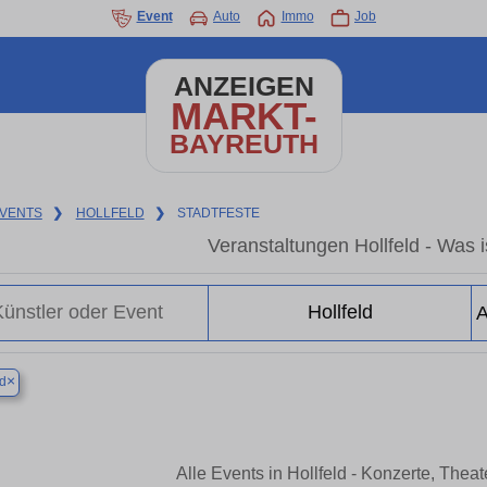
Event
Auto
Immo
Job
ANZEIGEN
MARKT-
BAYREUTH
VENTS
❯
HOLLFELD
❯
STADTFESTE
Veranstaltungen Hollfeld - Was is
×
ld
Alle Events in Hollfeld - Konzerte, The