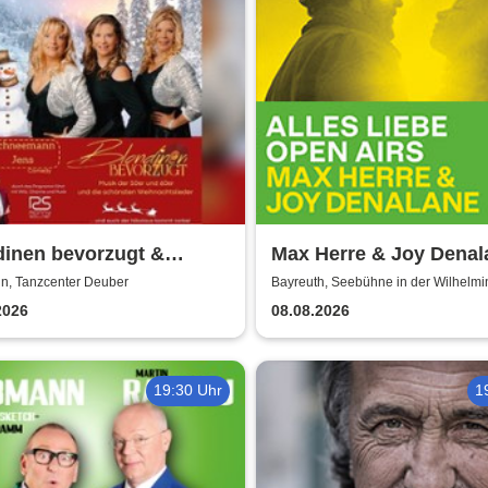
dinen bevorzugt &
Max Herre & Joy Denal
 Söllner | Weihnachten
Alles Liebe Open Airs '
n, Tanzcenter Deuber
Bayreuth, Seebühne in der Wilhelm
ls und heute
2026
08.08.2026
19:30 Uhr
1