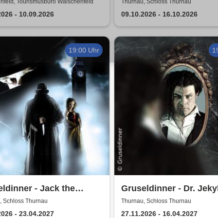
chenfeld
nfeld, Tourismusbüro Waischenfeld
Thurnau, Schloss Thurnau
2026 - 10.09.2026
09.10.2026 - 16.10.2026
19:00 Uhr
1
ldinner - Jack the
Gruseldinner - Dr. Jekyl
er
Hyde
, Schloss Thurnau
Thurnau, Schloss Thurnau
2026 - 23.04.2027
27.11.2026 - 16.04.2027