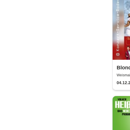
Blon
Ronny
Weismai
dama
04.12.