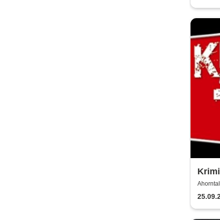
Krimi
- Kri
Ahorntal
25.09.