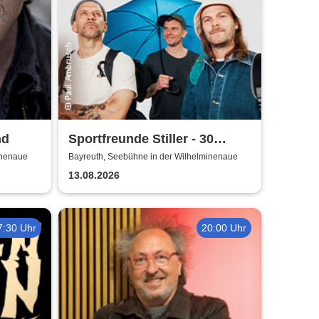
nd
Sportfreunde Stiller - 30
wunderbaren Jahren
inenaue
Bayreuth, Seebühne in der Wilhelminenaue
13.08.2026
7:30 Uhr
20:00 Uhr