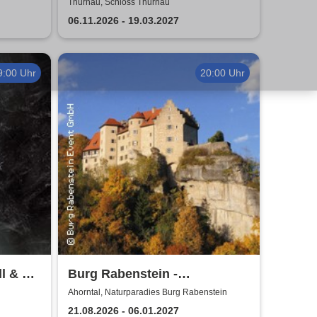
Thurnau, Schloss Thurnau
06.11.2026 - 19.03.2027
9:00 Uhr
20:00 Uhr
l & Mr.
Burg Rabenstein -
Burgkonzerte
Ahorntal, Naturparadies Burg Rabenstein
21.08.2026 - 06.01.2027