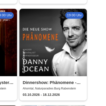
9:00 Uhr
19:00 Uhr
ystery
Dinnershow: Phänomene -
n
Danny Ocean
stein
Ahorntal, Naturparadies Burg Rabenstein
03.10.2026 - 18.12.2026