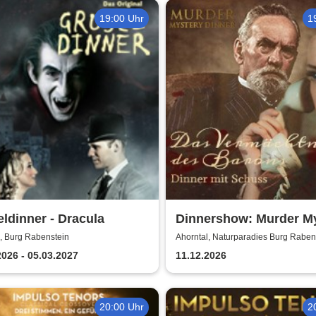
19:00 Uhr
1
ldinner - Dracula
Dinnershow: Murder M
Dinner
, Burg Rabenstein
Ahorntal, Naturparadies Burg Raben
2026 - 05.03.2027
11.12.2026
20:00 Uhr
2