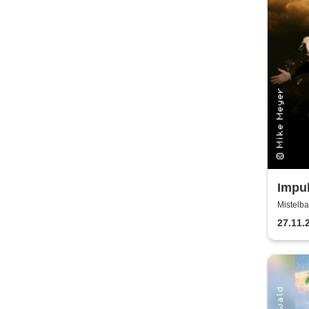
Impul
Cros
Mistelba
27.11.