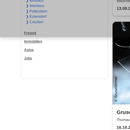
Wais
❯ Bindlach
Waische
❯ Mainleus
13.08.
❯ Pottenstein
❯ Eckersdorf
❯ Creußen
Freizeit
Immobilien
Autos
Jobs
Gruse
Ripp
Thurnau
16.10.