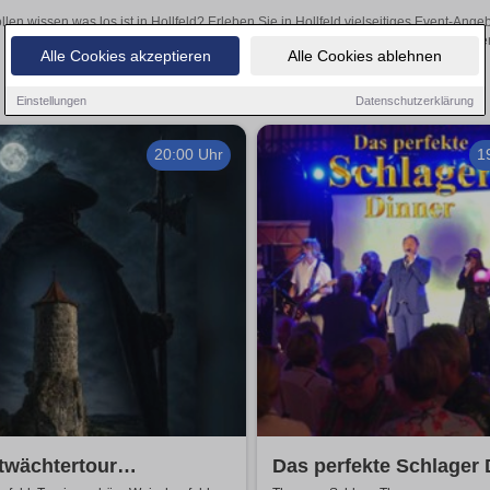
llen wissen was los ist in Hollfeld? Erleben Sie in Hollfeld vielseitiges Event-An
oder aufregende Veranstaltungen in Hollfeld – hier finde
Alle Cookies akzeptieren
Alle Cookies ablehnen
Einstellungen
Datenschutzerklärung
20:00 Uhr
1
twächtertour
Das perfekte Schlager 